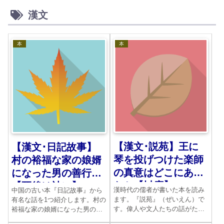
漢文
本
本
【漢文･説苑】王に
【漢文･日記故事】
琴を投げつけた楽師
村の裕福な家の娘婿
の真意はどこにあっ
になった男の善行
たか【忖度】
【死後は神に】
漢時代の儒者が書いた本を読み
中国の古い本『日記故事』から
ます。『説苑』（ぜいえん）で
有名な話を1つ紹介します。村の
す。偉人や文人たちの話がたく
裕福な家の娘婿になった男の話
さん載っています。大きく学ん
です。かれはその財産をなんと