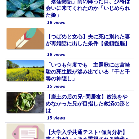
「落窪物語」雨の降った日、少将は
会いに来てくれたのか「いじめられ
た姫」
16 views
【つばめと女心】夫に死に別れた妻
が再婚話に出した条件【俊頼髄脳】
16 views
「いつも何度でも」主題歌には宮崎
駿の死生観が滲み出ている「千と千
尋の神隠し」
15 views
【唐土の后の兄･閑居友】放浪をや
めなかった兄が目指した救済の形と
は
15 views
【大学入学共通テスト･傾向分析】