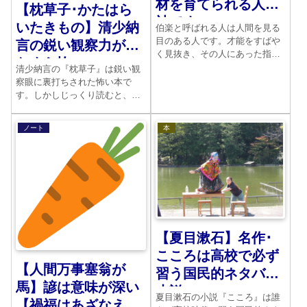
材を育てられる人は
【枕草子･かたはら
神です
いたきもの】清少納
伯楽と呼ばれる人は人間を見る
目のある人です。才能をすばや
言の鋭い観察力がひ
く見抜き、その人にあった指導
たすら怖い
をして、一流に育て上げます。
清少納言の『枕草子』は鋭い観
しかし伯楽はそれほど多くはあ
察眼に裏打ちされた怖い本で
りません。どんな才能を持って
す。しかしじっくり読むと、実
いてもそれが世間に出ずに終わ
に味わいが深いのです。「かた
ってしまう人はたくさんいるの
はらいたきもの」の章段は彼女
ノート
本
です。
が最も嫌ったものばかりが登場
します。それだけに清少納言と
いう女性の性格が全てあらわれ
ているのです。
【夏目漱石】名作･
こころは高校で必ず
【人間万事塞翁が
習う国民的ネタバレ
馬】諺は意味が深い
小説
夏目漱石の小説『こころ』は誰
【禍福はあざなえる