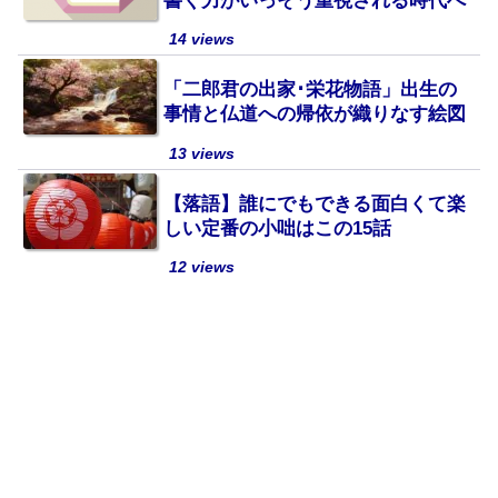
書く力がいっそう重視される時代へ
14 views
「二郎君の出家･栄花物語」出生の
事情と仏道への帰依が織りなす絵図
13 views
【落語】誰にでもできる面白くて楽
しい定番の小咄はこの15話
12 views