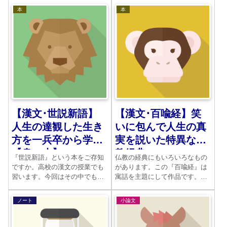
だ人間は行動もスケールが大き
かその家の直系の1人息子につが
本
本
いです。それを理解する王の存
せるため、あらゆる努力をしま
在もここではクローズアップさ
す。それが無事にうまくいった
れています。
後、神になったのです。
【漢文･世説新語】
【漢文･百喩経】笑
人生の達観した生き
いに包んで人生の真
方を一兵卒から学ぶ
実を説いた特異な仏
【身の丈】
教経典
『世説新語』という本をご存知
仏教の経典にもいろいろなもの
ですか。高校の漢文の授業でも
があります。この『百喩経』は
習います。今回はその中でもよ
寓話を主題にして作品です。最
く取り上げられるある兵士の話
初はおかしくて、つい笑ってし
です。命を狙われている人を助
まいますが、その後で人生の教
ノート
小論文
けるために、お酒を飲み、酔っ
訓を学ぶのです。ユニークな古
払ったフリをして、わざとここ
代インドの話が満載されていま
にお尋ね者がいると叫んだので
す。