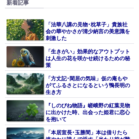
新着記事
「法華八講の見物･枕草子」貴族社
会の華やかさが清少納言の美意識を
刺激した
「生きがい」効果的なアウトプット
は人生の花を咲かせ続けるための秘
策
「方丈記･閑居の気味」仮の庵もや
がてふるさとになるという鴨長明の
生き方
『しのびね物語』嵯峨野の紅葉見物
に出かけた時、出会った姫君に恋心
を抱いて
「本居宣長･玉勝間」本は借りたら