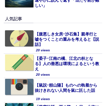
速やかに読んで返す「当たり前が難
しい」
人気記事
【腹悪しき女房･沙石集】親孝行と
嘘をつくことの重みを考えると【説
話】
20 views
【晏子･江南の橘、江北の枳とな
る】人の善悪は環境によるという教
え
20 views
【鼠説･頼山陽】ものへの執着から
抜けきれない人間を鼠に託した話
19 views