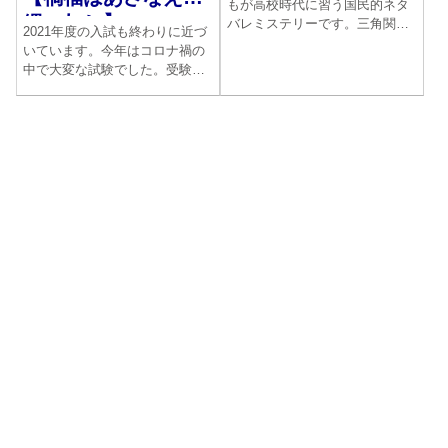
もが高校時代に習う国民的ネタ
縄の如し】
バレミステリーです。三角関係
2021年度の入試も終わりに近づ
と同性愛の要素をあわせ持った
いています。今年はコロナ禍の
複雑な小説です。登場人物の関
中で大変な試験でした。受験生
係を丁寧にときほぐしながら、
の動向も大きく変化したので
主題に迫っていきます。なぜ先
す。しかし合格できなかったか
生とKは自殺せざるを得なかっ
らといって希望を捨ててはいけ
たのでしょうか。
ません。人間万事塞翁が馬なの
です。禍福はあざなえる縄の如
しともいいますね。