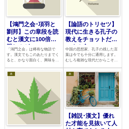
【論語のトリセツ】
【鴻門之会･項羽と
現代に生きる孔子の
劉邦】この章段を読
教えをチョットだけ
むと漢文に100倍の
つまみ食い
親しみが
中国の思想家、孔子の残した言
「鴻門之会」は稀有な物語で
葉は今でも十分に通用します。
す。漢文でもこのあたりまでく
むしろ複雑な現代だからこそ、
ると、かなり面白く、興味をそ
その意味がより深いものになり
そられます。勉強が楽しくなる
つつあるのです。漢文の授業で
のです。歴史の醍醐味と合わせ
本
本
習った基本的な文言をいくつか
て、さらに学びたくなる所以で
紹介しましょう。是非、座右の
す。是非、チャンがあったら、
銘にしてください。続編も書く
司馬遼太郎の本も手にとってみ
予定です。
てください。
【雑説･漢文】優れ
た才能を見抜いて人