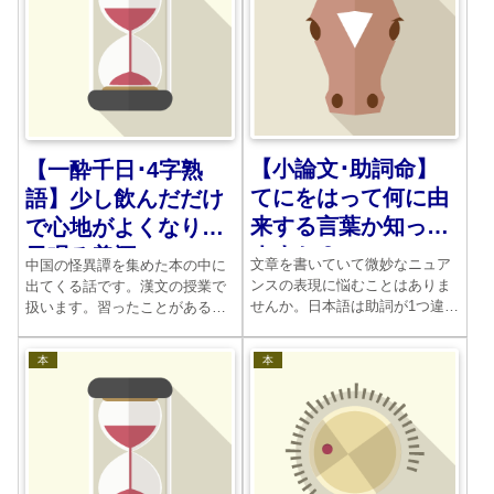
す。その結末は。
【小論文･助詞命】
【一酔千日･4字熟
てにをはって何に由
語】少し飲んだだけ
来する言葉か知って
で心地がよくなり千
ますか？
日眠る美酒
文章を書いていて微妙なニュア
中国の怪異譚を集めた本の中に
ンスの表現に悩むことはありま
出てくる話です。漢文の授業で
せんか。日本語は助詞が1つ違う
扱います。習ったことがあるか
だけで、意味合いが全く変わっ
もしれません。お酒が出てくる
てしまうのです。たくさん本を
話は漢文によくあります。しか
本
本
読んでいないと、その違いがわ
し亡くなった人の墓を暴き、そ
かりません。答案を採点する人
こから人が生き返るというのは
は正確に実力を見抜くのです。
珍しいのてぜはないでしょう
か。