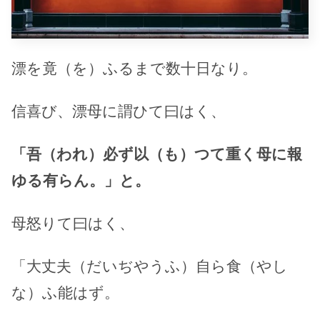
漂を竟（を）ふるまで数十日なり。
信喜び、漂母に謂ひて曰はく、
「吾（われ）必ず以（も）つて重く母に報
ゆる有らん。」と。
母怒りて曰はく、
「大丈夫（だいぢやうふ）自ら食（やし
な）ふ能はず。