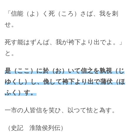
「信能（よ）く死（ころ）さば、我を刺
せ。
死す能はずんば、我が袴下より出でよ。」
と。
是（ここ）に於（お）いて信之を孰視（じ
ゆくし）し、俛して袴下より出で蒲伏（ほ
ふく）す。
一市の人皆信を笑ひ、以つて怯と為す。
（史記 淮陰侯列伝）