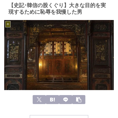
【史記･韓信の股くぐり】大きな目的を実
現するために恥辱を我慢した男
本