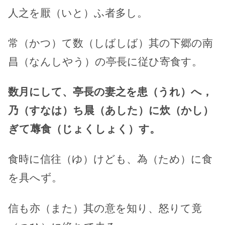
人之を厭（いと）ふ者多し。
常（かつ）て数（しばしば）其の下郷の南
昌（なんしやう）の亭長に従ひ寄食す。
数月にして、亭長の妻之を患（うれ）へ，
乃（すなは）ち晨（あした）に炊（かし）
ぎて蓐食（じょくしょく）す。
食時に信往（ゆ）けども、為（ため）に食
を具へず。
信も亦（また）其の意を知り、怒りて竟