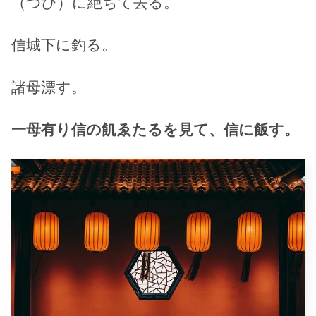
（つひ）に絶ちて去る。
信城下に釣る。
諸母漂す。
一母有り信の飢ゑたるを見て、信に飯す。