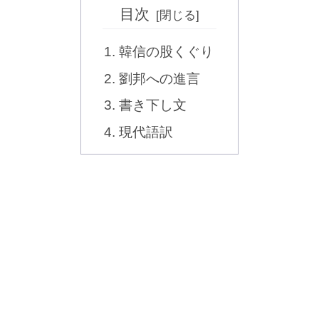
目次
韓信の股くぐり
劉邦への進言
書き下し文
現代語訳