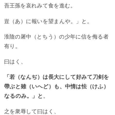
吾王孫を哀れみて食を進む。
豈（あ）に報いを望まんや。」と。
淮陰の屠中（とちう）の少年に信を侮る者
有り。
曰はく、
「若（なんぢ）は長大にして好みて刀剣を
帶ぶと雖（いへど）も、中情は怯（けふ）
なるのみ。」と
。
之を衆辱して曰はく、