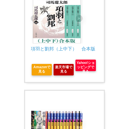
項羽と劉邦（上中下）　合本版
Yahoo!ショ
Amazonで
楽天市場で
ッピングで
見る
見る
見る