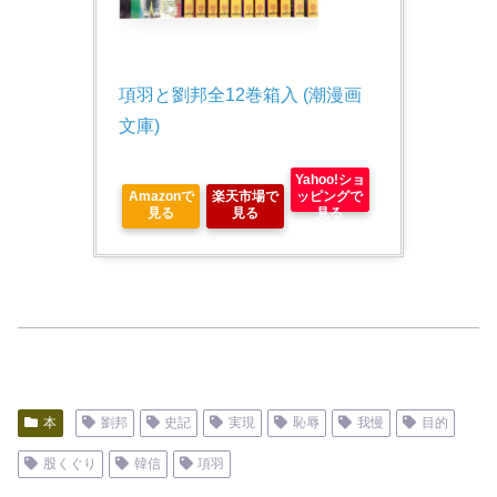
項羽と劉邦全12巻箱入 (潮漫画
文庫)
Yahoo!ショ
Amazonで
楽天市場で
ッピングで
見る
見る
見る
本
劉邦
史記
実現
恥辱
我慢
目的
股くぐり
韓信
項羽