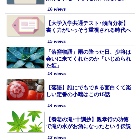
16 views
【大学入学共通テスト･傾向分析】
書く力がいっそう重視される時代へ
15 views
「落窪物語」雨の降った日、少将は
会いに来てくれたのか「いじめられ
た姫」
14 views
【落語】誰にでもできる面白くて楽
しい定番の小咄はこの15話
14 views
【養老の滝･十訓抄】親孝行の功徳
で滝の水がお酒になったという伝説
13 views