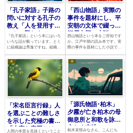
「孔子家語」子路の
「西山物語」実際の
問いに対する孔子の
事件を題材にし、平
教え「人を登用する
安朝の文体で綴った
ことの難しさ」
江戸中期の小説
『孔子家語』という本にはいろ
西山物語という本をご存知です
いろな話が載っています。とく
か。江戸中期の読み本です。実
に組織論は秀逸ですね。組織を
際の事件を題材にした小説で
真に動くものにするには、叡智
す。幻想的な内容に彩られてい
が必要なのです。
て、怪異な場面が点在していま
本
本
す。
「源氏物語･柏木」
「宋名臣言行録」人
夕霧が亡き柏木の母
を選ぶことの難しさ
御息所と和歌を詠み
を示した究極の書
交わす哀惜のシーン
「忠実な家臣とは」
柏木哀惜みなさん、こんにち
人間の本質を見抜くということ