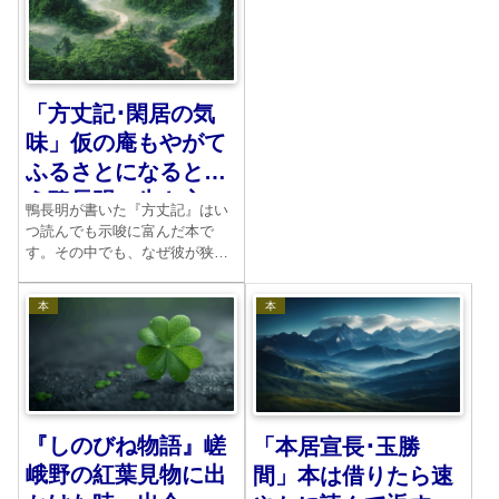
「方丈記･閑居の気
味」仮の庵もやがて
ふるさとになるとい
う鴨長明の生き方
鴨長明が書いた『方丈記』はい
つ読んでも示唆に富んだ本で
す。その中でも、なぜ彼が狭い
庵に住んだのかという事情を自
分で説明しているところがあり
本
本
ます。そこに示された生き方
は、十分現代にも通じるものが
あります。
『しのびね物語』嵯
「本居宣長･玉勝
峨野の紅葉見物に出
間」本は借りたら速