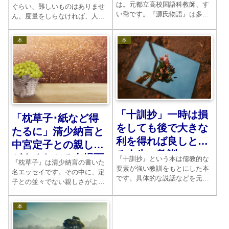
は。元都立高校国語科教師、す
ぐらい、難しいものはありませ
い喬です。『源氏物語』は多く
ん。度量をしらなければ、人事
の人に長い間愛されてきまし
はできないのです。国家におい
た。読み返すたびに、人間に対
ても、あらゆる組織体において
本
本
する洞察力の深さが心に沁みま
も、それは共通です。今回は朱
すね。しかし登場人物があまり
熹のまとめた本を読みましょ
にも多いので、それぞれの関係
う。
がある程度みえていないと、途
中...
「十訓抄」一時は損
「枕草子･紙など得
をしても後で大きな
たるに」清少納言と
利を得れば良しとす
中宮定子との親しさ
る人生の教訓
がよくわかる名場面
『十訓抄』という本は儒教的な
『枕草子』は清少納言の書いた
要素が強い教訓をもとにした本
名エッセイです。その中に、定
です。具体的な説話などを元に
子との並々でない親しさがよく
して、人間はどのように生きた
表現されている文章がありま
らいいのかということを説明し
す。それが紙と畳に関しての記
ています。ここでのテーマは損
本
述です。少しだけ読んでこまし
して得をとれというものです。
ょう。
お読みください。