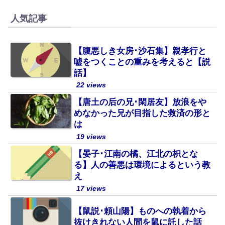
人気記事
【腹悪しき女房･沙石集】親孝行と
嘘をつくことの重みを考えると【説
話】
22 views
【唐土の后の兄･閑居友】放浪をや
めなかった兄が目指した救済の形と
は
19 views
【晏子･江南の橘、江北の枳とな
る】人の善悪は環境によるという教
え
17 views
【鼠説･頼山陽】ものへの執着から
抜けきれない人間を鼠に託した話