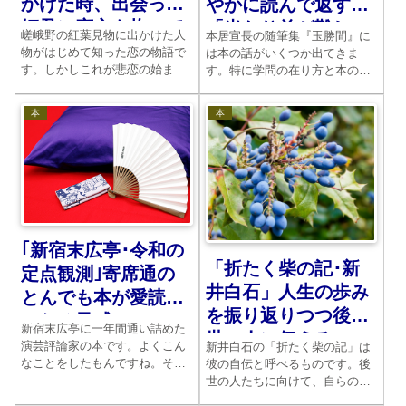
かけた時、出会った
やかに読んで返す
姫君に恋心を抱いて
「当たり前が難し
嵯峨野の紅葉見物に出かけた人
本居宣長の随筆集『玉勝間』に
い」
物がはじめて知った恋の物語で
は本の話がいくつか出てきま
す。しかしこれが悲恋の始まり
す。特に学問の在り方と本の貸
でした。次々と続く難題をどの
し借りや研究の仕方について
ように解決していけばいいの
は、現在にも通用する考え方が
本
本
か。主人公は悩み続けます。
如実に表現されています。
｢新宿末広亭･令和の
「折たく柴の記･新
定点観測｣寄席通の
井白石」人生の歩み
とんでも本が愛読書
を振り返りつつ後の
になる予感
新宿末広亭に一年間通い詰めた
世の人に伝える
演芸評論家の本です。よくこん
新井白石の「折たく柴の記」は
なことをしたもんですね。その
彼の自伝と呼べるものです。後
体力に脱帽です。それにしても
世の人たちに向けて、自らの人
芸人に対する目があたたかい。
生の中で見聞きしてきたことを