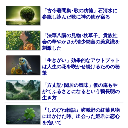
「古今著聞集･歌の功徳」石清水に
参籠し詠んだ歌に神の徳が宿る
「法華八講の見物･枕草子」貴族社
会の華やかさが清少納言の美意識を
刺激した
「生きがい」効果的なアウトプット
は人生の花を咲かせ続けるための秘
策
「方丈記･閑居の気味」仮の庵もや
がてふるさとになるという鴨長明の
生き方
『しのびね物語』嵯峨野の紅葉見物
に出かけた時、出会った姫君に恋心
を抱いて