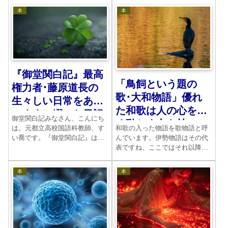
読んでいてもほっこりしてきま
まとめています。ここでは父親
本
本
す.
の残した教訓を読み取りましょ
う。
『御堂関白記』最高
「鳥飼という題の
権力者･藤原道長の
歌･大和物語」優れ
生々しい日常をあり
た和歌は人の心を強
のままに綴った日記
御堂関白記みなさん、こんにち
く動かす力を持つ
は。元都立高校国語科教師、す
和歌の入った物語を歌物語と呼
い喬です。『御堂関白記』は、
んでいます。伊勢物語はその代
平安時代の権力者、藤原道長が
表ですね、ここではそれ以降に
著した日記です。現存する世界
生まれた大和物語を題材にし
最古の自筆日記として知られて
て、歌がどれほど中世の人にと
本
本
います。2年前、NHKの大河ド
って大切であったのかというこ
ラマで放送された藤原道長のこ
とを考えてみたいと思います。
とを覚えているでしょうか...