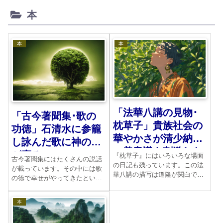
本
本
本
「法華八講の見物･
「古今著聞集･歌の
枕草子」貴族社会の
功徳」石清水に参籠
華やかさが清少納言
し詠んだ歌に神の徳
の美意識を刺激した
が宿る
『枕草子』にはいろいろな場面
古今著聞集にはたくさんの説話
の日記も残っています。この法
が載っています。その中には歌
華八講の描写は道隆が関白であ
の徳で幸せがやってきたという
ったときの絶頂を示したもので
話もあります。いわゆる歌徳説
す。彼女の美意識がみごとに示
話と呼ばれるものです。味わっ
本
されていますね。
てみてください。