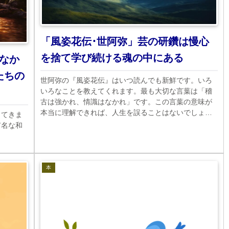
「風姿花伝･世阿弥」芸の研鑽は慢心
を捨て学び続ける魂の中にある
なか
たちの
世阿弥の『風姿花伝』はいつ読んでも新鮮です。いろ
いろなことを教えてくれます。最も大切な言葉は「稽
古は強かれ、情識はなかれ」です。この言葉の意味が
本当に理解できれば、人生を誤ることはないでしょ
出てきま
う。重い表現ですね。
有名な和
。
本