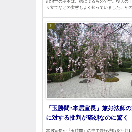
の治世の基本は、徳によるものです。役人の
り立てなどの実態もよく知っていました。そ
彼は徳のない政治は人を幸福にはしないと信
のです。
本
「玉勝間･本居宣長」兼好法師の
に対する批判が痛烈なのに驚く
本居宣長が『玉勝間』の中で兼好法師を批判