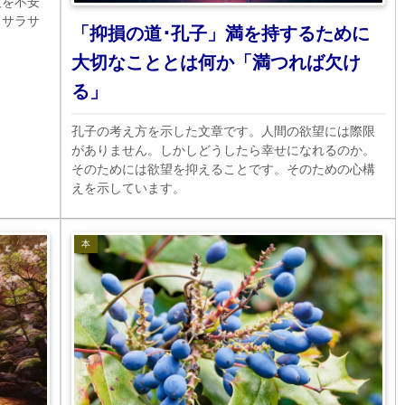
人を不安
。サラサ
「抑損の道･孔子」満を持するために
大切なこととは何か「満つれば欠け
る」
孔子の考え方を示した文章です。人間の欲望には際限
がありません。しかしどうしたら幸せになれるのか。
そのためには欲望を抑えることです。そのための心構
えを示しています。
本