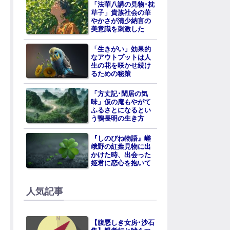
「法華八講の見物･枕
草子」貴族社会の華
やかさが清少納言の
美意識を刺激した
「生きがい」効果的
なアウトプットは人
生の花を咲かせ続け
るための秘策
「方丈記･閑居の気
味」仮の庵もやがて
ふるさとになるとい
う鴨長明の生き方
『しのびね物語』嵯
峨野の紅葉見物に出
かけた時、出会った
姫君に恋心を抱いて
人気記事
【腹悪しき女房･沙石