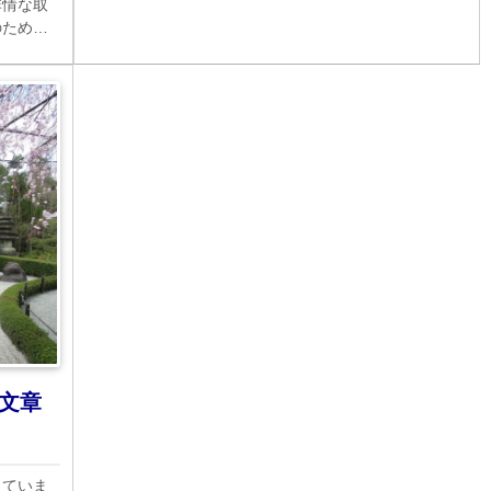
非情な取
のため、
じていた
文章
していま