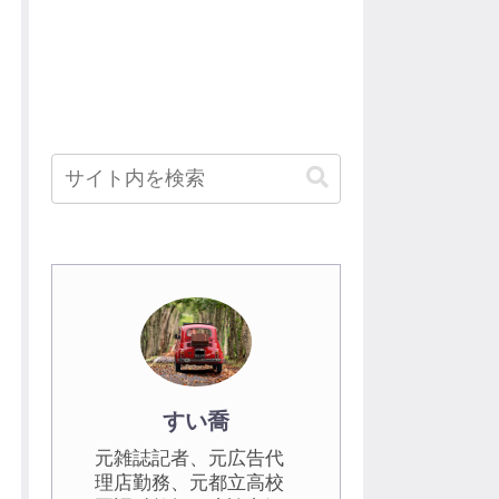
すい喬
元雑誌記者、元広告代
理店勤務、元都立高校