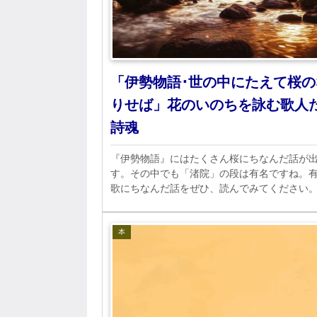
「伊勢物語･世の中にたえて桜の
りせば」花のいのちを詠む歌人
詩魂
『伊勢物語』にはたくさん桜にちなんだ話が
す。その中でも「渚院」の段は有名ですね。
歌にちなんだ話をぜひ、読んでみてください
本