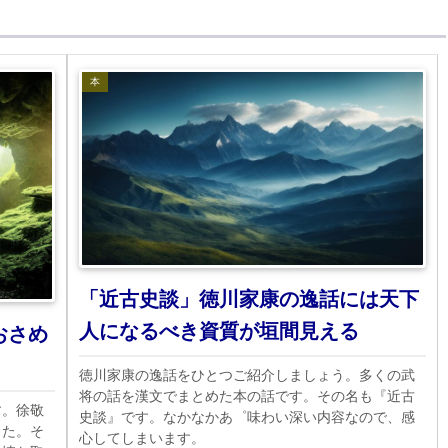
本
「近古史談」徳川家康の逸話には天下
人になるべき資質が垣間見える
おさめ
」
徳川家康の逸話をひとつご紹介しましょう。多くの武
将の話を漢文でまとめた本の話です。その名も『近古
す。徐敬
史談』です。なかなかあ゜味わい深い内容なので、感
した。そ
心してしまいます。