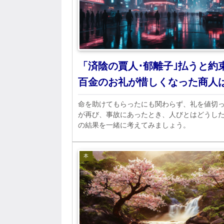
「済陰の賈人･郁離子｣払うと約
百金のお礼が惜しくなった商人
命を助けてもらったにも関わらず、礼を値切
が再び、事故にあったとき、人びとはどうし
の結果を一緒に考えてみましょう。
本