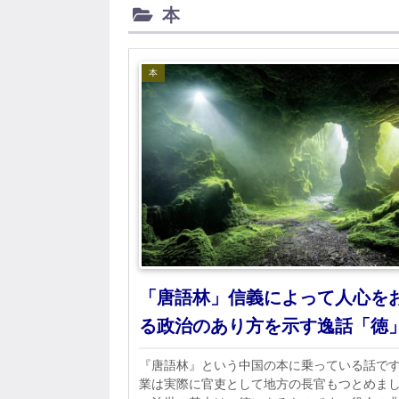
本
本
「唐語林」信義によって人心を
る政治のあり方を示す逸話「徳
『唐語林』という中国の本に乗っている話で
業は実際に官吏として地方の長官もつとめま