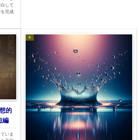
告白して
学を完成
。
本
想的
短編
ちていま