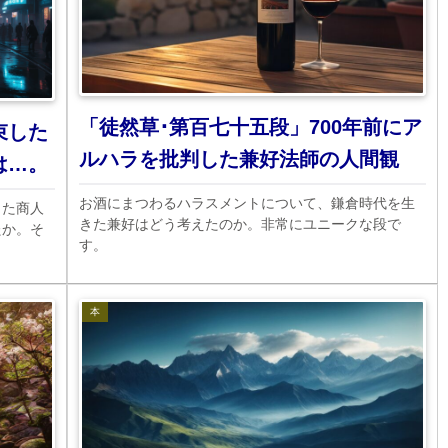
「徒然草･第百七十五段」700年前にア
束した
ルハラを批判した兼好法師の人間観
は…。
お酒にまつわるハラスメントについて、鎌倉時代を生
った商人
きた兼好はどう考えたのか。非常にユニークな段で
たか。そ
す。
本