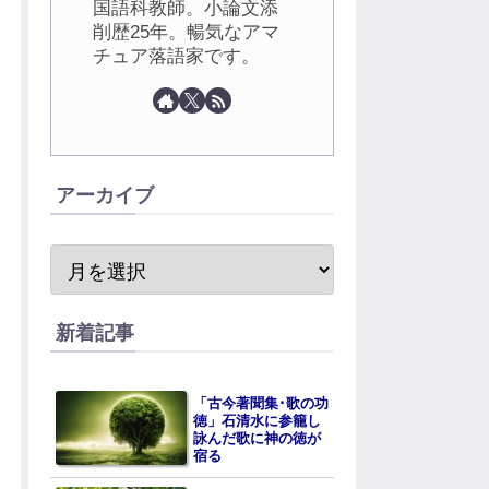
国語科教師。小論文添
削歴25年。暢気なアマ
チュア落語家です。
アーカイブ
新着記事
「古今著聞集･歌の功
徳」石清水に参籠し
詠んだ歌に神の徳が
宿る