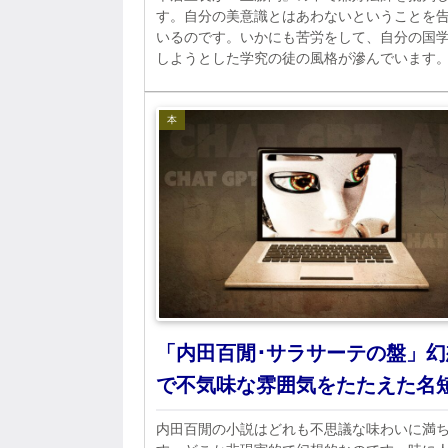
す。自分の美意識とはあわないということを
いるのです。いかにも苦労をして、自分の国
しようとした学究の徒の風格が滲んでいます
本
「内田百閒･サラサーテの盤」幻
で不気味な雰囲気をたたえた名
内田百閒の小説はどれも不思議な味わいに満