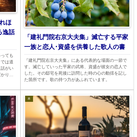
れほ
る逸話
「建礼門院右京大夫集」滅亡する平家
一族と恋人･資盛を供養した歌人の書
いっても
『建礼門院右京大夫集』にある代表的な場面の一節で
こでは道
す。滅亡していった平家の武将、資盛が彼女の恋人で
た話がい
した。その邸宅を死後に訪問した時の心の動揺を記し
ばかりな
た箇所です。歌の持つ力があふれています。
本