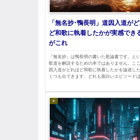
「無名抄･鴨長明」道因入道がど
ど和歌に執着したかが実感でき
がこれ
『無名抄』は鴨長明の書いた歌論書です。と
歌道を解説するための本ではありません。こ
因入道がどれほど和歌に執着したかを論述し
くつも出てきます。どれも面白いエピソード
ので、楽しんで読んでみてください。
本