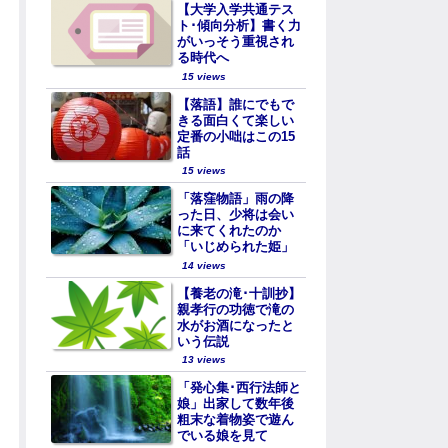
【大学入学共通テス
ト･傾向分析】書く力
がいっそう重視され
る時代へ
15 views
【落語】誰にでもで
きる面白くて楽しい
定番の小咄はこの15
話
15 views
「落窪物語」雨の降
った日、少将は会い
に来てくれたのか
「いじめられた姫」
14 views
【養老の滝･十訓抄】
親孝行の功徳で滝の
水がお酒になったと
いう伝説
13 views
「発心集･西行法師と
娘」出家して数年後
粗末な着物姿で遊ん
でいる娘を見て