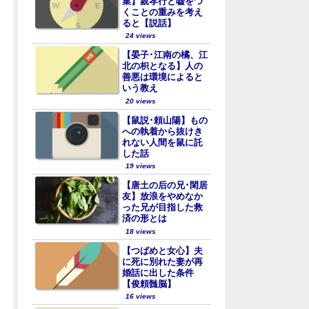
集】親孝行と嘘をつ
くことの重みを考え
ると【説話】
24 views
【晏子･江南の橘、江
北の枳となる】人の
善悪は環境によると
いう教え
20 views
【鼠説･頼山陽】もの
への執着から抜けき
れない人間を鼠に託
した話
19 views
【唐土の后の兄･閑居
友】放浪をやめなか
った兄が目指した救
済の形とは
18 views
【つばめと女心】夫
に死に別れた妻が再
婚話に出した条件
【俊頼髄脳】
16 views