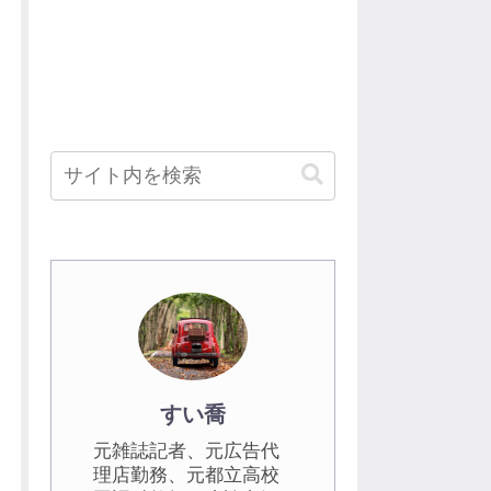
すい喬
元雑誌記者、元広告代
理店勤務、元都立高校