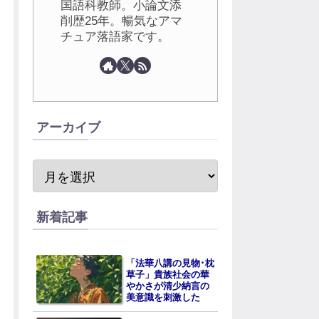
国語科教師。小論文添
削歴25年。暢気なアマ
チュア落語家です。
アーカイブ
新着記事
「法華八講の見物･枕
草子」貴族社会の華
やかさが清少納言の
美意識を刺激した