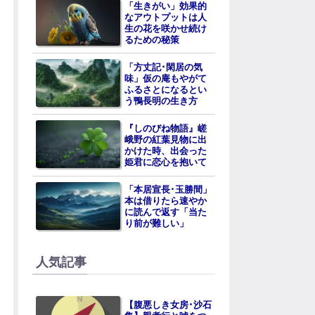
「生きがい」効果的
なアウトプットは人
生の花を咲かせ続け
るための秘策
「方丈記･閑居の気
味」仮の庵もやがて
ふるさとになるとい
う鴨長明の生き方
『しのびね物語』嵯
峨野の紅葉見物に出
かけた時、出会った
姫君に恋心を抱いて
「本居宣長･玉勝間」
本は借りたら速やか
に読んで返す「当た
り前が難しい」
人気記事
【腹悪しき女房･沙石