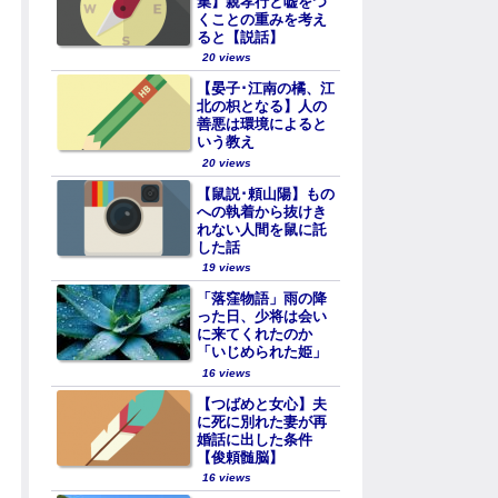
集】親孝行と嘘をつ
くことの重みを考え
ると【説話】
20 views
【晏子･江南の橘、江
北の枳となる】人の
善悪は環境によると
いう教え
20 views
【鼠説･頼山陽】もの
への執着から抜けき
れない人間を鼠に託
した話
19 views
「落窪物語」雨の降
った日、少将は会い
に来てくれたのか
「いじめられた姫」
16 views
【つばめと女心】夫
に死に別れた妻が再
婚話に出した条件
【俊頼髄脳】
16 views