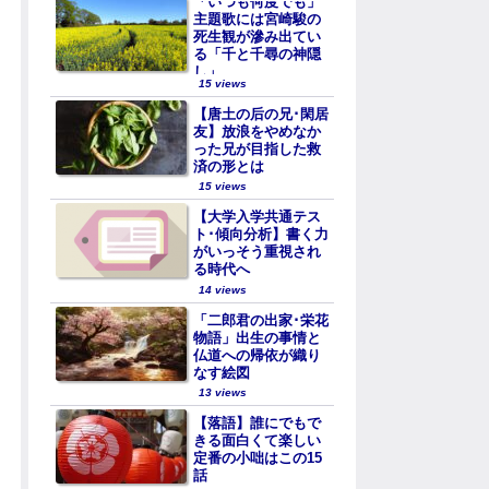
「いつも何度でも」
主題歌には宮崎駿の
死生観が滲み出てい
る「千と千尋の神隠
し」
15 views
【唐土の后の兄･閑居
友】放浪をやめなか
った兄が目指した救
済の形とは
15 views
【大学入学共通テス
ト･傾向分析】書く力
がいっそう重視され
る時代へ
14 views
「二郎君の出家･栄花
物語」出生の事情と
仏道への帰依が織り
なす絵図
13 views
【落語】誰にでもで
きる面白くて楽しい
定番の小咄はこの15
話