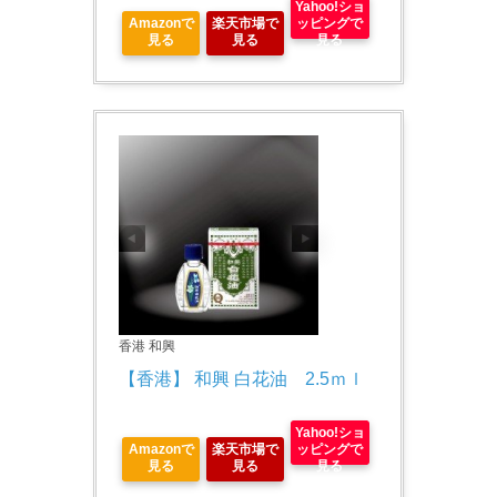
Yahoo!ショ
Amazonで
楽天市場で
ッピングで
見る
見る
見る
香港 和興
【香港】 和興 白花油　2.5ｍｌ
Yahoo!ショ
Amazonで
楽天市場で
ッピングで
見る
見る
見る