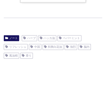
ノート
ハーブ
ハッカ油
ペパーミント
リフレッシュ
中国
和興白花油
強烈
脳内
風油精
香り