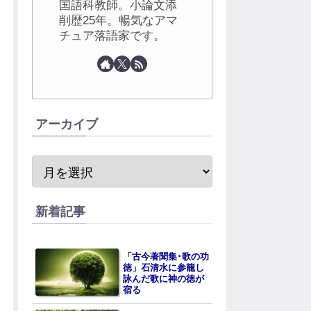
国語科教師。小論文添
削歴25年。暢気なアマ
チュア落語家です。
アーカイブ
新着記事
「古今著聞集･歌の功
徳」石清水に参籠し
詠んだ歌に神の徳が
宿る