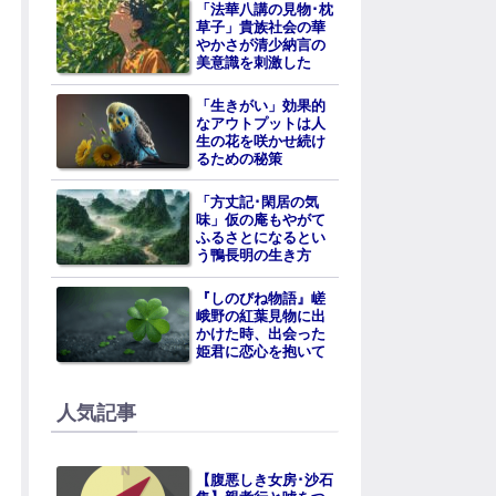
「法華八講の見物･枕
草子」貴族社会の華
やかさが清少納言の
美意識を刺激した
「生きがい」効果的
なアウトプットは人
生の花を咲かせ続け
るための秘策
「方丈記･閑居の気
味」仮の庵もやがて
ふるさとになるとい
う鴨長明の生き方
『しのびね物語』嵯
峨野の紅葉見物に出
かけた時、出会った
姫君に恋心を抱いて
人気記事
【腹悪しき女房･沙石