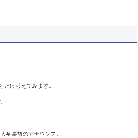
っとだけ考えてみます。
す
。
然人身事故のアナウンス。