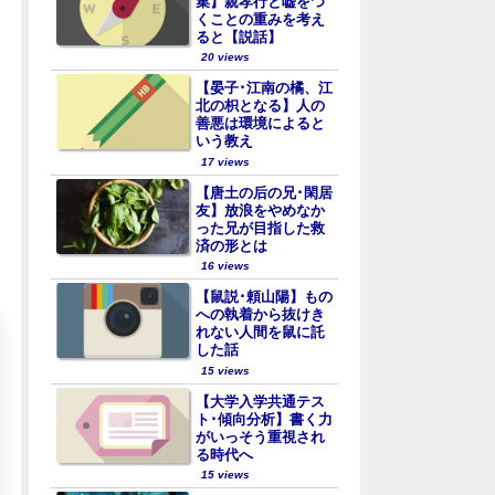
集】親孝行と嘘をつ
くことの重みを考え
ると【説話】
20 views
【晏子･江南の橘、江
北の枳となる】人の
善悪は環境によると
いう教え
17 views
【唐土の后の兄･閑居
友】放浪をやめなか
った兄が目指した救
済の形とは
16 views
【鼠説･頼山陽】もの
への執着から抜けき
れない人間を鼠に託
した話
15 views
【大学入学共通テス
ト･傾向分析】書く力
がいっそう重視され
る時代へ
15 views