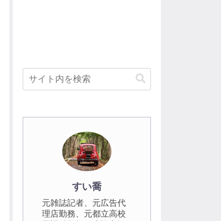
すい喬
元雑誌記者、元広告代
理店勤務、元都立高校