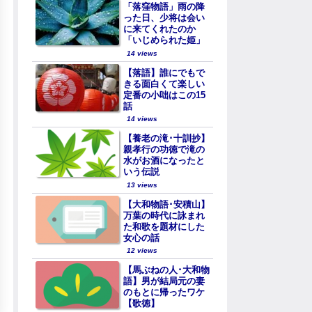
「落窪物語」雨の降
った日、少将は会い
に来てくれたのか
「いじめられた姫」
14 views
【落語】誰にでもで
きる面白くて楽しい
定番の小咄はこの15
話
14 views
【養老の滝･十訓抄】
親孝行の功徳で滝の
水がお酒になったと
いう伝説
13 views
【大和物語･安積山】
万葉の時代に詠まれ
た和歌を題材にした
女心の話
12 views
【馬ぶねの人･大和物
語】男が結局元の妻
のもとに帰ったワケ
【歌徳】