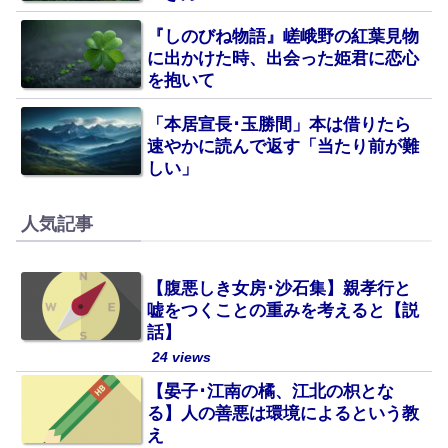
『しのびね物語』嵯峨野の紅葉見物
に出かけた時、出会った姫君に恋心
を抱いて
「本居宣長･玉勝間」本は借りたら
速やかに読んで返す「当たり前が難
しい」
人気記事
【腹悪しき女房･沙石集】親孝行と
嘘をつくことの重みを考えると【説
話】
24 views
【晏子･江南の橘、江北の枳とな
る】人の善悪は環境によるという教
え