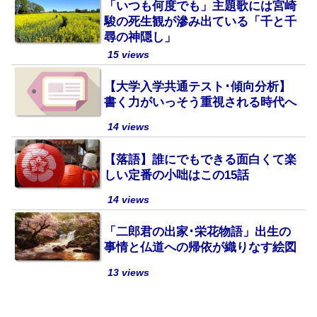
「いつも何度でも」主題歌には宮崎
駿の死生観が滲み出ている「千と千
尋の神隠し」
15 views
【大学入学共通テスト･傾向分析】
書く力がいっそう重視される時代へ
14 views
【落語】誰にでもできる面白くて楽
しい定番の小咄はこの15話
14 views
「二郎君の出家･栄花物語」出生の
事情と仏道への帰依が織りなす絵図
13 views