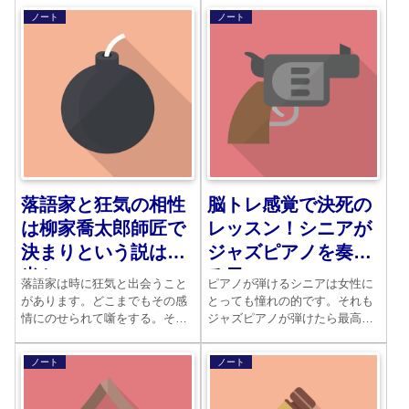
実。実際の試験でどのようなこ
せん。労働環境の悪さ、賃金の
ノート
ノート
とが質問されるのか。どんな作
低さなど問題が山積していま
文、小論文が出るのでしょう
す。どうしても今の職場では無
か。
理となったら、その時は転職し
かありません。
落語家と狂気の相性
脳トレ感覚で決死の
は柳家喬太郎師匠で
レッスン！シニアが
決まりという説は本
ジャズピアノを奏で
当か
る日
落語家は時に狂気と出会うこと
ピアノが弾けるシニアは女性に
があります。どこまでもその感
とっても憧れの的です。それも
情にのせられて噺をする。それ
ジャズピアノが弾けたら最高。
が名演に繋がることもありま
ムードのある曲で女性の心を柔
す。柳家喬太郎は狂気と最も相
らかくします。シニアにとって
ノート
ノート
性のいい稀有な資質をもった噺
の必須アイテムがピアノなので
家です。これからの活躍がます
す。
ます期待される新作、古典に通