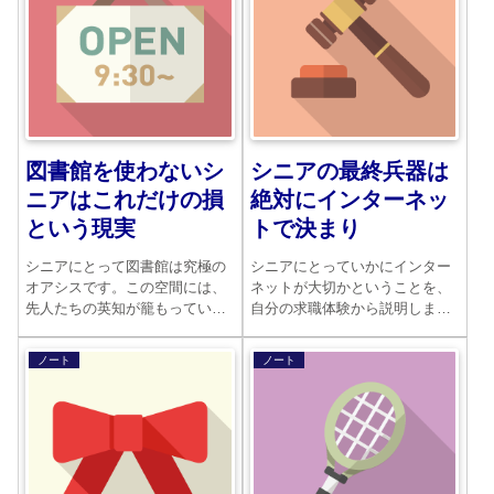
じた落語家です
図書館を使わないシ
シニアの最終兵器は
ニアはこれだけの損
絶対にインターネッ
という現実
トで決まり
シニアにとって図書館は究極の
シニアにとっていかにインター
オアシスです。この空間には、
ネットが大切かということを、
先人たちの英知が籠もっていま
自分の求職体験から説明しまし
す。それを手にした時、はじめ
た。インターネットがなけれ
て世界と向き合うことができる
ば、多くの情報に短時間で接す
ノート
ノート
のです。
ることはできません。あらゆる
シーンでますますシニアにとっ
ての必需品になることと思われ
ます。