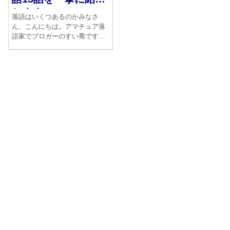
します
落語はいくつあるのかみなさ
ん、こんにちは。アマチュア落
語家でブロガーのすい喬です。
落語と一口に言ってもいったい
いくつあるのか。実は誰にもわ
かりません。手元にある青蛙房
版『落語事典』によれば、1260
話とあります。この本は東大落
語会が昭和44年に出版し...