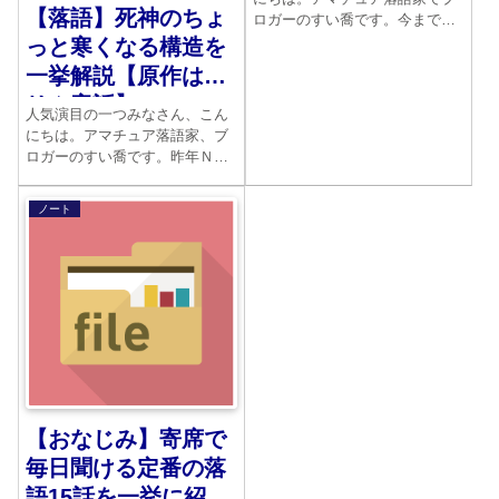
【落語】死神のちょ
ロガーのすい喬です。今まで落
語に台本があると思ってました
っと寒くなる構造を
か。実はないんです。落語は全
一挙解説【原作はグ
て口伝です。正確にいえば、誰
リム童話】
が喋ったという速記録はありま
人気演目の一つみなさん、こん
す。しかしそれはあくまでも、
にちは。アマチュア落語家、ブ
落語家個人のもの。これが絶...
ロガーのすい喬です。昨年ＮＨ
Ｋで放送された「昭和元禄落語
心中」をご覧になった方も多い
ノート
と思います。雲田はる子さん原
作の漫画で、2010年から2016年
まで続いたという人気作品で
す。ちなみにこの作品...
【おなじみ】寄席で
毎日聞ける定番の落
語15話を一挙に紹介