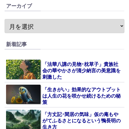
アーカイブ
新着記事
「法華八講の見物･枕草子」貴族社
会の華やかさが清少納言の美意識を
刺激した
「生きがい」効果的なアウトプット
は人生の花を咲かせ続けるための秘
策
「方丈記･閑居の気味」仮の庵もや
がてふるさとになるという鴨長明の
生き方