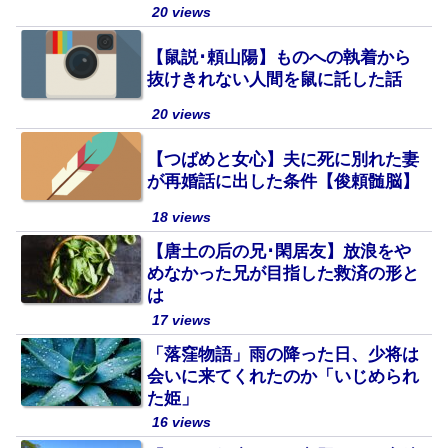
20 views
【鼠説･頼山陽】ものへの執着から
抜けきれない人間を鼠に託した話
20 views
【つばめと女心】夫に死に別れた妻
が再婚話に出した条件【俊頼髄脳】
18 views
【唐土の后の兄･閑居友】放浪をや
めなかった兄が目指した救済の形と
は
17 views
「落窪物語」雨の降った日、少将は
会いに来てくれたのか「いじめられ
た姫」
16 views