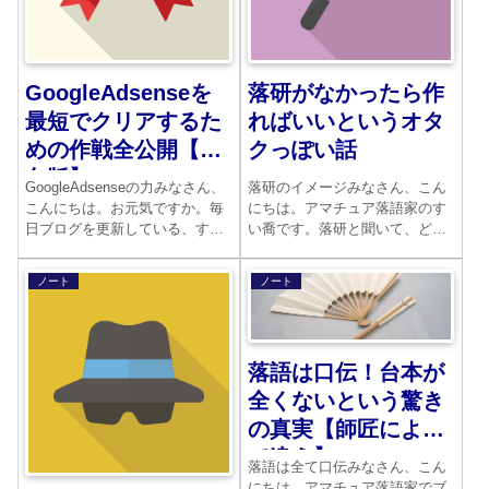
GoogleAdsenseを
落研がなかったら作
最短でクリアするた
ればいいというオタ
めの作戦全公開【永
クっぽい話
久版】
GoogleAdsenseの力みなさん、
落研のイメージみなさん、こん
こんにちは。お元気ですか。毎
にちは。アマチュア落語家のす
日ブログを更新している、すい
い喬です。落研と聞いて、どん
喬です。頭がどうにかなりそう
なイメージを浮かべますか。暇
です。くたびれた。目標、まず
な学生のサークル。遊び人の集
ノート
ノート
は100記事。ここをクリアしな
まり。中心はもっぱら大学生ば
いと、次の山まで辿り着けそう
かりです。いま、活躍している
もありません。そんなに書くこ
咄家には落研出身の人がたくさ
とがあるの。...
んいます。ちょっとだけあげ...
落語は口伝！台本が
全くないという驚き
の真実【師匠によっ
て違う】
落語は全て口伝みなさん、こん
にちは。アマチュア落語家でブ