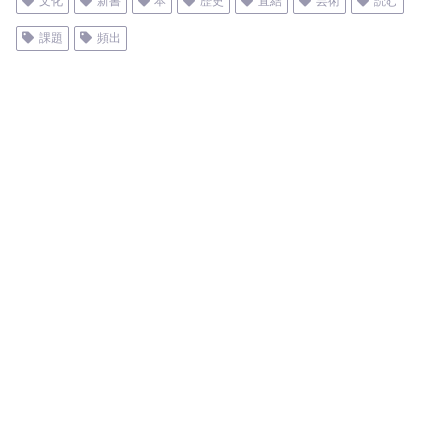
文化
新書
本
歴史
直結
芸術
読む
課題
頻出