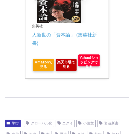
集英社
人新世の「資本論」 (集英社新
書)
Yahoo!ショ
Amazonで
楽天市場で
ッピングで
見る
見る
見る
学び
グローバル化
ニクイ
小論文
岩波新書