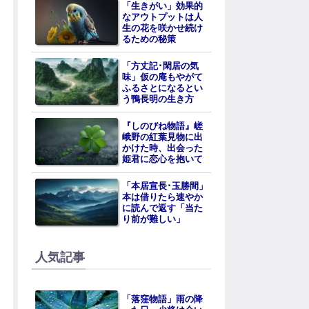
「生きがい」効果的
なアウトプットは人
生の花を咲かせ続け
るための秘策
「方丈記･閑居の気
味」仮の庵もやがて
ふるさとになるとい
う鴨長明の生き方
『しのびね物語』嵯
峨野の紅葉見物に出
かけた時、出会った
姫君に恋心を抱いて
「本居宣長･玉勝間」
本は借りたら速やか
に読んで返す「当た
り前が難しい」
人気記事
「落窪物語」雨の降