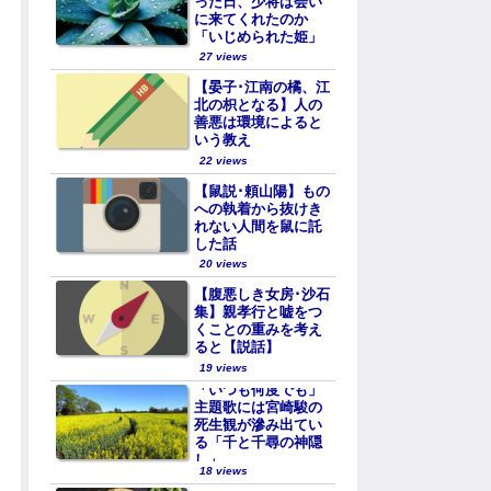
った日、少将は会い
に来てくれたのか
「いじめられた姫」
27 views
【晏子･江南の橘、江
北の枳となる】人の
善悪は環境によると
いう教え
22 views
【鼠説･頼山陽】もの
への執着から抜けき
れない人間を鼠に託
した話
20 views
【腹悪しき女房･沙石
集】親孝行と嘘をつ
くことの重みを考え
ると【説話】
19 views
「いつも何度でも」
主題歌には宮崎駿の
死生観が滲み出てい
る「千と千尋の神隠
し」
18 views