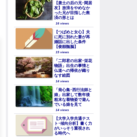
【唐土の后の兄･閑居
友】放浪をやめなか
った兄が目指した救
済の形とは
16 views
【つばめと女心】夫
に死に別れた妻が再
婚話に出した条件
【俊頼髄脳】
15 views
「二郎君の出家･栄花
物語」出生の事情と
仏道への帰依が織り
なす絵図
14 views
「発心集･西行法師と
娘」出家して数年後
粗末な着物姿で遊ん
でいる娘を見て
14 views
【大学入学共通テス
ト･傾向分析】書く力
がいっそう重視され
る時代へ