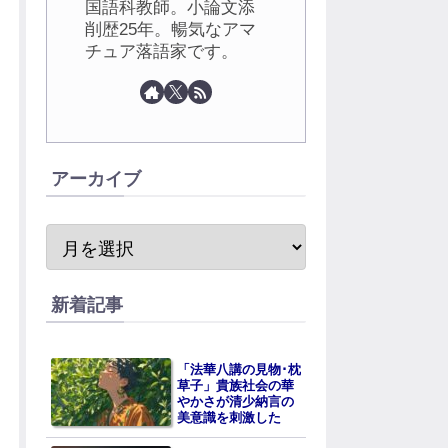
国語科教師。小論文添
削歴25年。暢気なアマ
チュア落語家です。
アーカイブ
新着記事
「法華八講の見物･枕
草子」貴族社会の華
やかさが清少納言の
美意識を刺激した