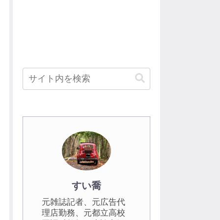
すい喬
元雑誌記者、元広告代
理店勤務、元都立高校