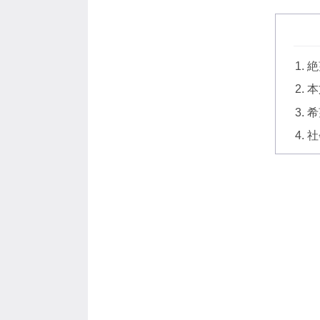
絶
本
希
社