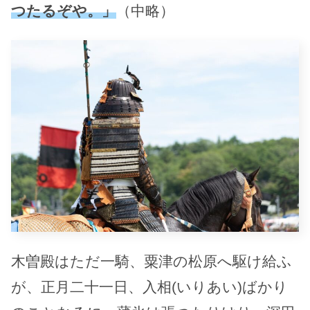
つたるぞや。」
（中略）
木曽殿はただ一騎、粟津の松原へ駆け給ふ
が、正月二十一日、入相(いりあい)ばかり