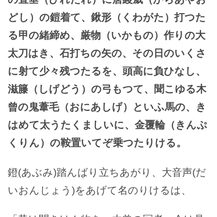
どし）の鎧着て、鍬形（くわがた）打つた
る甲の緒締め、厳物（いかもの）作りの大
太刀はき、石打ちの矢の、その日のいくさ
に射て少々残つたるを、頭高に負ひなし、
滋籐（しげどう）の弓もつて、聞こゆる木
曾の鬼葦毛（おにあしげ）といふ馬の、き
はめて太うたくましいに、金覆輪（きんぷ
くりん）の鞍置いてぞ乗つたりける。
鐙(あぶみ)踏んばり立ちあがり、大音声(だ
いおんじょう)をあげて名のりけるは、