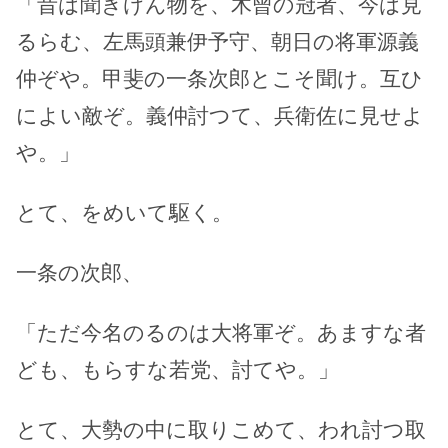
「昔は聞きけん物を、木曾の冠者、今は見
るらむ、左馬頭兼伊予守、朝日の将軍源義
仲ぞや。甲斐の一条次郎とこそ聞け。互ひ
によい敵ぞ。義仲討つて、兵衛佐に見せよ
や。」
とて、をめいて駆く。
一条の次郎、
「ただ今名のるのは大将軍ぞ。あますな者
ども、もらすな若党、討てや。」
とて、大勢の中に取りこめて、われ討つ取