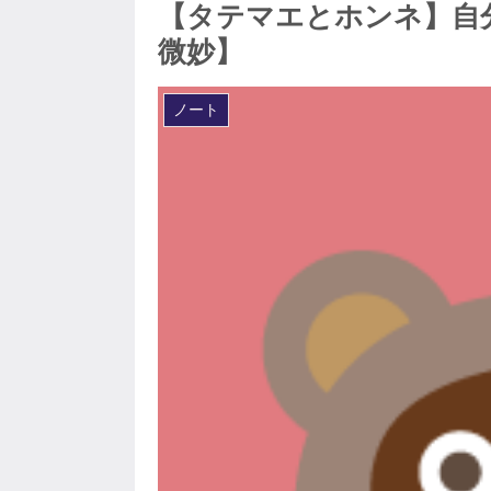
【タテマエとホンネ】自
微妙】
ノート