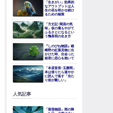
「生きがい」効果的
なアウトプットは人
生の花を咲かせ続け
るための秘策
「方丈記･閑居の気
味」仮の庵もやがて
ふるさとになるとい
う鴨長明の生き方
『しのびね物語』嵯
峨野の紅葉見物に出
かけた時、出会った
姫君に恋心を抱いて
「本居宣長･玉勝間」
本は借りたら速やか
に読んで返す「当た
り前が難しい」
人気記事
「落窪物語」雨の降