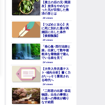
【唐土の后の兄･閑居
友】放浪をやめなか
った兄が目指した救
済の形とは
16 views
【つばめと女心】夫
に死に別れた妻が再
婚話に出した条件
【俊頼髄脳】
15 views
「発心集･西行法師と
娘」出家して数年後
粗末な着物姿で遊ん
でいる娘を見て
14 views
【大学入学共通テス
ト･傾向分析】書く力
がいっそう重視され
る時代へ
14 views
「二郎君の出家･栄花
物語」出生の事情と
仏道への帰依が織り
なす絵図