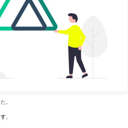
した。
ます
。