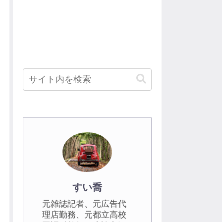
すい喬
元雑誌記者、元広告代
理店勤務、元都立高校