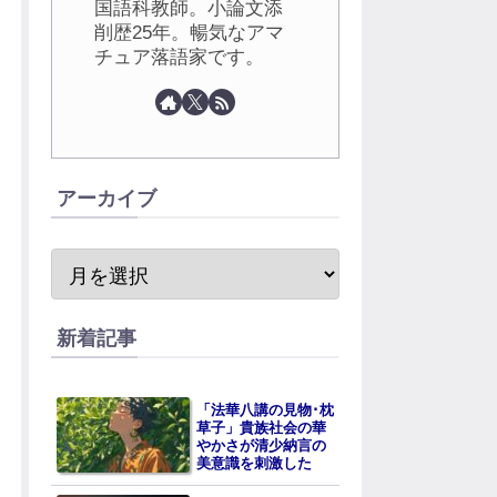
国語科教師。小論文添
削歴25年。暢気なアマ
チュア落語家です。
アーカイブ
新着記事
「法華八講の見物･枕
草子」貴族社会の華
やかさが清少納言の
美意識を刺激した