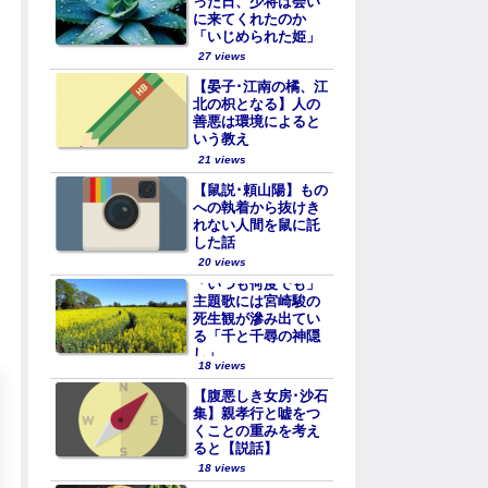
った日、少将は会い
に来てくれたのか
「いじめられた姫」
27 views
【晏子･江南の橘、江
北の枳となる】人の
善悪は環境によると
いう教え
21 views
【鼠説･頼山陽】もの
への執着から抜けき
れない人間を鼠に託
した話
20 views
「いつも何度でも」
主題歌には宮崎駿の
死生観が滲み出てい
る「千と千尋の神隠
し」
18 views
【腹悪しき女房･沙石
集】親孝行と嘘をつ
くことの重みを考え
ると【説話】
18 views