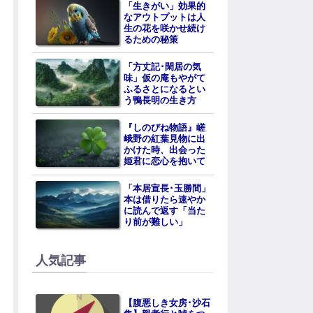
「生きがい」効果的
なアウトプットは人
生の花を咲かせ続け
るための秘策
「方丈記･閑居の気
味」仮の庵もやがて
ふるさとになるとい
う鴨長明の生き方
『しのびね物語』嵯
峨野の紅葉見物に出
かけた時、出会った
姫君に恋心を抱いて
「本居宣長･玉勝間」
本は借りたら速やか
に読んで返す「当た
り前が難しい」
人気記事
【腹悪しき女房･沙石