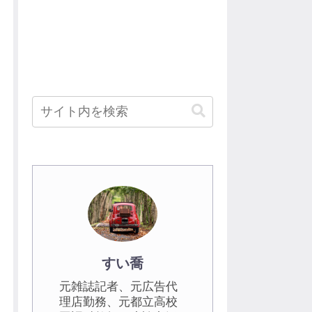
すい喬
元雑誌記者、元広告代
理店勤務、元都立高校