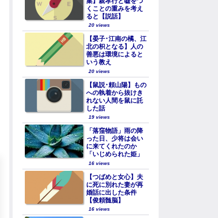
集】親孝行と嘘をつ
くことの重みを考え
ると【説話】
20 views
【晏子･江南の橘、江
北の枳となる】人の
善悪は環境によると
いう教え
20 views
【鼠説･頼山陽】もの
への執着から抜けき
れない人間を鼠に託
した話
19 views
「落窪物語」雨の降
った日、少将は会い
に来てくれたのか
「いじめられた姫」
16 views
【つばめと女心】夫
に死に別れた妻が再
婚話に出した条件
【俊頼髄脳】
16 views