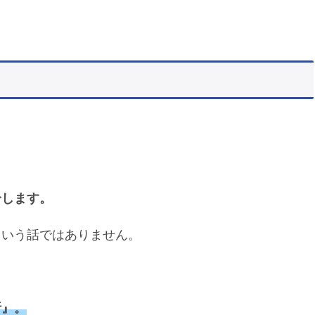
。
介します。
という話ではありません。
析』。