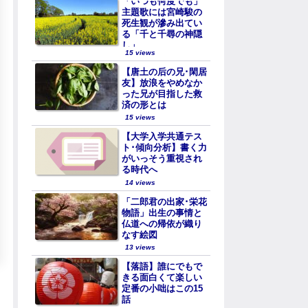
「いつも何度でも」
主題歌には宮崎駿の
死生観が滲み出てい
る「千と千尋の神隠
し」
15 views
【唐土の后の兄･閑居
友】放浪をやめなか
った兄が目指した救
済の形とは
15 views
【大学入学共通テス
ト･傾向分析】書く力
がいっそう重視され
る時代へ
14 views
「二郎君の出家･栄花
物語」出生の事情と
仏道への帰依が織り
なす絵図
13 views
【落語】誰にでもで
きる面白くて楽しい
定番の小咄はこの15
話