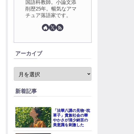
国語科教師。小論文添
削歴25年。暢気なアマ
チュア落語家です。
アーカイブ
新着記事
「法華八講の見物･枕
草子」貴族社会の華
やかさが清少納言の
美意識を刺激した