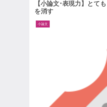
【小論文･表現力】とて
を消す
小論文