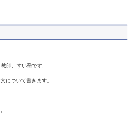
科教師、すい喬です。
論文について書きます。
。
す。
。