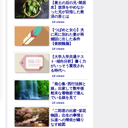
【唐土の后の兄･閑居
友】放浪をやめなか
った兄が目指した救
済の形とは
14 views
【つばめと女心】夫
に死に別れた妻が再
婚話に出した条件
【俊頼髄脳】
14 views
【大学入学共通テス
ト･傾向分析】書く力
がいっそう重視され
る時代へ
14 views
「発心集･西行法師と
娘」出家して数年後
粗末な着物姿で遊ん
でいる娘を見て
13 views
「二郎君の出家･栄花
物語」出生の事情と
仏道への帰依が織り
なす絵図