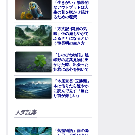
「生きがい」効果的
なアウトプットは人
生の花を咲かせ続け
るための秘策
「方丈記･閑居の気
味」仮の庵もやがて
ふるさとになるとい
う鴨長明の生き方
『しのびね物語』嵯
峨野の紅葉見物に出
かけた時、出会った
姫君に恋心を抱いて
「本居宣長･玉勝間」
本は借りたら速やか
に読んで返す「当た
り前が難しい」
人気記事
「落窪物語」雨の降