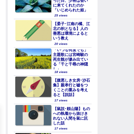
った日、少将は会い
に来てくれたのか
「いじめられた姫」
25 views
【晏子･江南の橘、江
北の枳となる】人の
善悪は環境によると
いう教え
20 views
「いつも何度でも」
主題歌には宮崎駿の
死生観が滲み出てい
る「千と千尋の神隠
し」
18 views
【腹悪しき女房･沙石
集】親孝行と嘘をつ
くことの重みを考え
ると【説話】
17 views
【鼠説･頼山陽】もの
への執着から抜けき
れない人間を鼠に託
した話
17 views