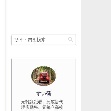
すい喬
元雑誌記者、元広告代
理店勤務、元都立高校