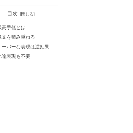
目次
眼高手低とは
単文を積み重ねる
オーバーな表現は逆効果
比喩表現も不要