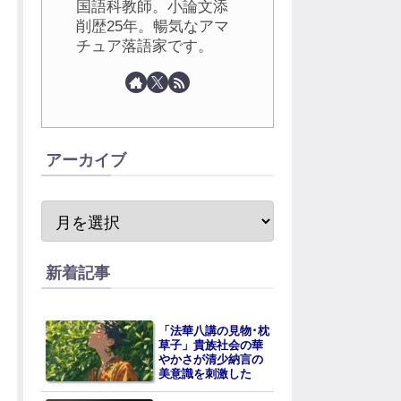
国語科教師。小論文添
削歴25年。暢気なアマ
チュア落語家です。
アーカイブ
新着記事
「法華八講の見物･枕
草子」貴族社会の華
やかさが清少納言の
美意識を刺激した