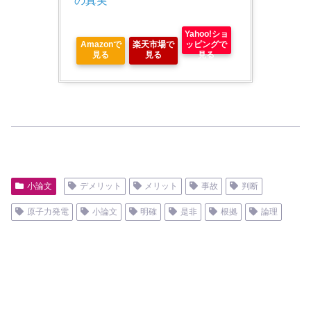
の真実
Yahoo!ショ
Amazonで
楽天市場で
ッピングで
見る
見る
見る
小論文
デメリット
メリット
事故
判断
原子力発電
小論文
明確
是非
根拠
論理