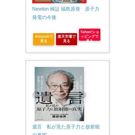
Newton 検証 福島原発　原子力
発電の今後
Yahoo!ショ
Amazonで
楽天市場で
ッピングで
見る
見る
見る
遺言　私が見た原子力と放射能