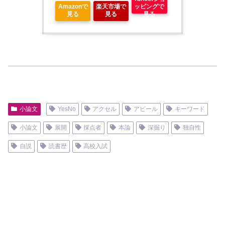
Amazonで
楽天市場で
ッピングで
見る
見る
見る
小論文
YesNo
アクセル
アピール
キーワード
小論文
展開
採点者
本論
深掘り
独自性
自説
読書歴
高校入試