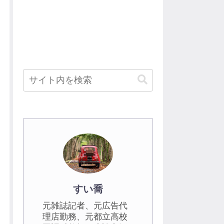
すい喬
元雑誌記者、元広告代
理店勤務、元都立高校