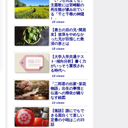
「いつも何度でも」
主題歌には宮崎駿の
死生観が滲み出てい
る「千と千尋の神隠
し」
15 views
【唐土の后の兄･閑居
友】放浪をやめなか
った兄が目指した救
済の形とは
15 views
【大学入学共通テス
ト･傾向分析】書く力
がいっそう重視され
る時代へ
14 views
「二郎君の出家･栄花
物語」出生の事情と
仏道への帰依が織り
なす絵図
13 views
【落語】誰にでもで
きる面白くて楽しい
定番の小咄はこの15
話