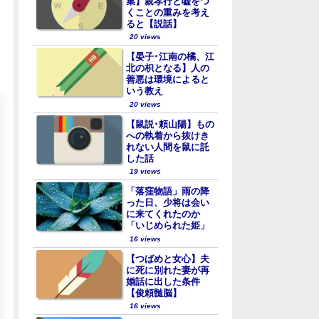
集】親孝行と嘘をつ
くことの重みを考え
ると【説話】
20 views
【晏子･江南の橘、江
北の枳となる】人の
善悪は環境によると
いう教え
20 views
【鼠説･頼山陽】もの
への執着から抜けき
れない人間を鼠に託
した話
19 views
「落窪物語」雨の降
った日、少将は会い
に来てくれたのか
「いじめられた姫」
16 views
【つばめと女心】夫
に死に別れた妻が再
婚話に出した条件
【俊頼髄脳】
16 views