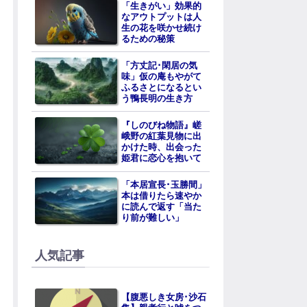
「生きがい」効果的
なアウトプットは人
生の花を咲かせ続け
るための秘策
「方丈記･閑居の気
味」仮の庵もやがて
ふるさとになるとい
う鴨長明の生き方
『しのびね物語』嵯
峨野の紅葉見物に出
かけた時、出会った
姫君に恋心を抱いて
「本居宣長･玉勝間」
本は借りたら速やか
に読んで返す「当た
り前が難しい」
人気記事
【腹悪しき女房･沙石