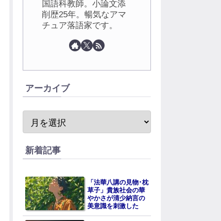
国語科教師。小論文添
削歴25年。暢気なアマ
チュア落語家です。
アーカイブ
新着記事
「法華八講の見物･枕
草子」貴族社会の華
やかさが清少納言の
美意識を刺激した