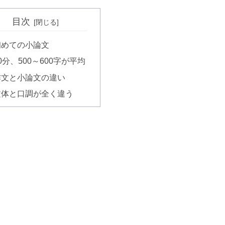
目次
初めての小論文
0分、500～600字が平均
作文と小論文の違い
文体と口調が全く違う