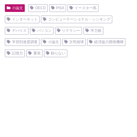
小論文
OECD
PISA
イースター島
インターネット
コンピューテーショナル・シンキング
デバイス
パソコン
リテラシー
学力観
学習到達度調査
小論文
文明崩壊
経済協力開発機構
記憶力
重視
頼らない