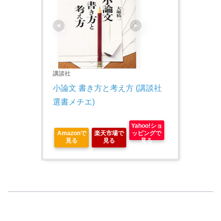
講談社
小論文 書き方と考え方 (講談社
選書メチエ)
Yahoo!ショ
Amazonで
楽天市場で
ッピングで
見る
見る
見る