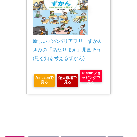
新しい 心のバリアフリーずかん 
きみの「あたりまえ」見直そう! 
(見る知る考えるずかん)
Yahoo!ショ
Amazonで
楽天市場で
ッピングで
見る
見る
見る