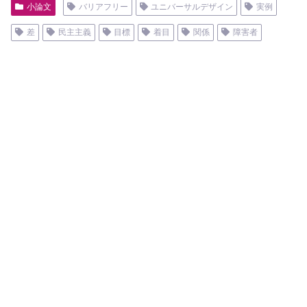
小論文
バリアフリー
ユニバーサルデザイン
実例
差
民主主義
目標
着目
関係
障害者