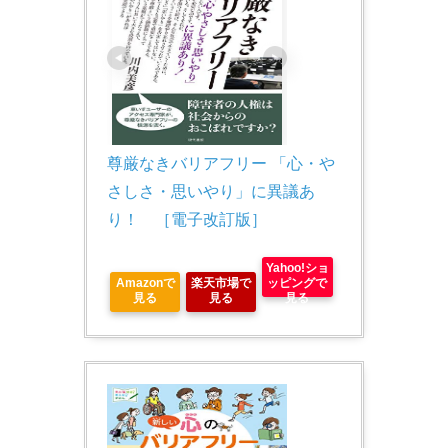
尊厳なきバリアフリー 「心・や
さしさ・思いやり」に異議あ
り！　［電子改訂版］
Yahoo!ショ
Amazonで
楽天市場で
ッピングで
見る
見る
見る