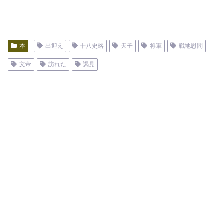
本
出迎え
十八史略
天子
将軍
戦地慰問
文帝
訪れた
謁見