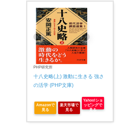
PHP研究所
十八史略(上) 激動に生きる 強さ
の活学 (PHP文庫)
Yahoo!ショ
Amazonで
楽天市場で
ッピングで
見る
見る
見る