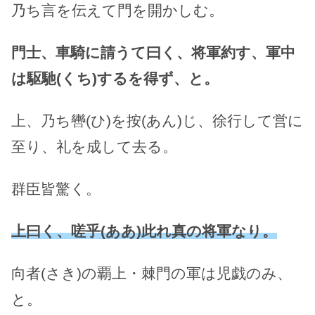
乃ち言を伝えて門を開かしむ。
門士、車騎に請うて曰く、将軍約す、軍中
は駆馳(くち)するを得ず、と。
上、乃ち轡(ひ)を按(あん)じ、徐行して営に
至り、礼を成して去る。
群臣皆驚く。
上曰く、嗟乎(ああ)此れ真の将軍なり。
向者(さき)の覇上・棘門の軍は児戯のみ、
と。