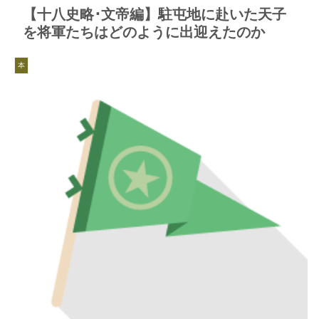
【十八史略･文帝編】駐屯地に赴いた天子
を将軍たちはどのように出迎えたのか
本