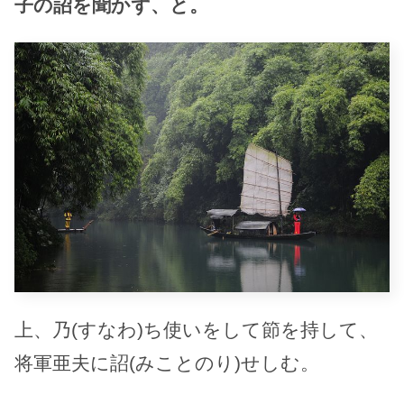
子の詔を聞かず、と。
上、乃(すなわ)ち使いをして節を持して、
将軍亜夫に詔(みことのり)せしむ。