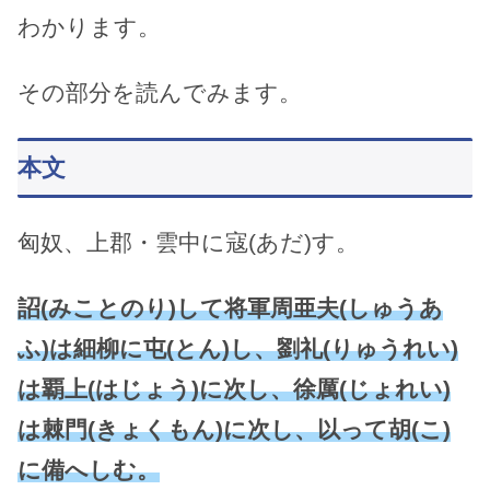
わかります。
その部分を読んでみます。
本文
匈奴、上郡・雲中に寇(あだ)す。
詔(みことのり)して将軍周亜夫(しゅうあ
ふ)は細柳に屯(とん)し、劉礼(りゅうれい)
は覇上(はじょう)に次し、徐厲(じょれい)
は棘門(きょくもん)に次し、以って胡(こ)
に備へしむ。