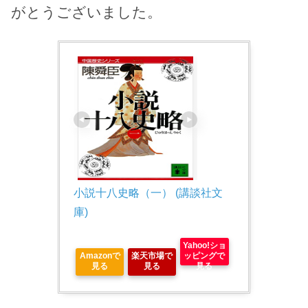
がとうございました。
小説十八史略（一） (講談社文
庫)
Yahoo!ショ
Amazonで
楽天市場で
ッピングで
見る
見る
見る