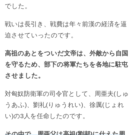
でした。
戦いは長引き、戦費は年々前漢の経済を逼
迫させていったのです。
高祖のあとをついだ文帝は、外敵から自国
を守るため、部下の将軍たちを各地に駐屯
させました。
対匈奴防衛軍の司令官として、周亜夫(しゅ
うあふ)、劉礼(りゅうれい)、徐厲(じょれ
い)の3人を任命したのです。
その中で、周亜父は高祖(劉邦)に仕えた周