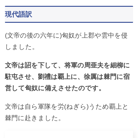
現代語訳
(文帝の後の六年に)匈奴が上郡や雲中を侵
しました。
文帝は詔を下して、将軍の周亜夫を細柳に
駐屯させ、劉禮は覇上に、徐厲は棘門に宿
営して匈奴に備えさせたのです。
文帝は自ら軍隊を労(ねぎら)うため覇上と
棘門に赴きました。