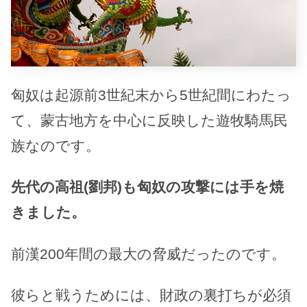
匈奴は起源前3世紀末から5世紀間にわたっ
て、蒙古地方を中心に反映した遊牧騎馬民
族なのです。
先代の高祖(劉邦)も匈奴の攻撃には手を焼
きました。
前漢200年間の最大の脅威だったのです。
彼らと戦うためには、財政の裏打ちが必須