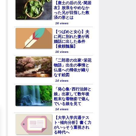
【唐土の后の兄･閑居
友】放浪をやめなか
った兄が目指した救
済の形とは
16 views
【つばめと女心】夫
に死に別れた妻が再
婚話に出した条件
【俊頼髄脳】
16 views
「二郎君の出家･栄花
物語」出生の事情と
仏道への帰依が織り
なす絵図
14 views
「発心集･西行法師と
娘」出家して数年後
粗末な着物姿で遊ん
でいる娘を見て
14 views
【大学入学共通テス
ト･傾向分析】書く力
がいっそう重視され
る時代へ