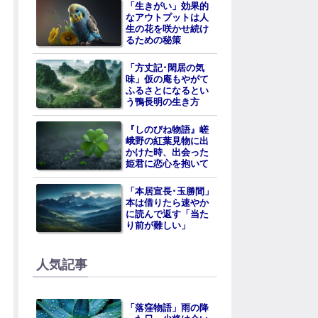
「生きがい」効果的
なアウトプットは人
生の花を咲かせ続け
るための秘策
「方丈記･閑居の気
味」仮の庵もやがて
ふるさとになるとい
う鴨長明の生き方
『しのびね物語』嵯
峨野の紅葉見物に出
かけた時、出会った
姫君に恋心を抱いて
「本居宣長･玉勝間」
本は借りたら速やか
に読んで返す「当た
り前が難しい」
人気記事
「落窪物語」雨の降