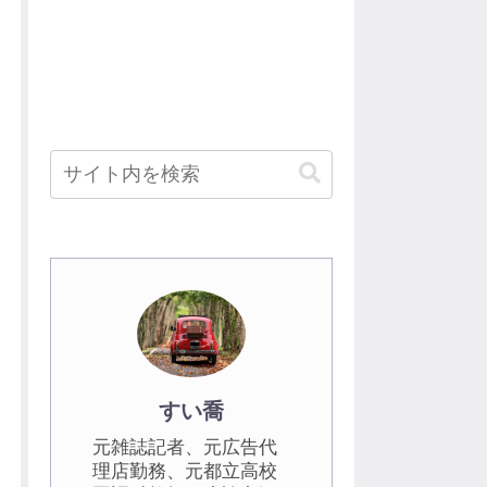
すい喬
元雑誌記者、元広告代
理店勤務、元都立高校