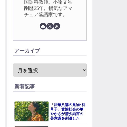
国語科教師。小論文添
削歴25年。暢気なアマ
チュア落語家です。
アーカイブ
新着記事
「法華八講の見物･枕
草子」貴族社会の華
やかさが清少納言の
美意識を刺激した