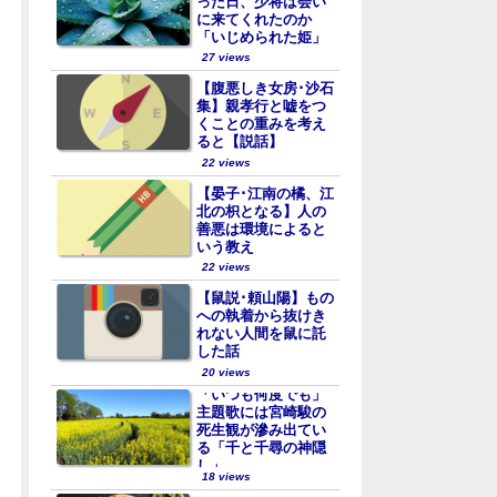
った日、少将は会い
に来てくれたのか
「いじめられた姫」
27 views
【腹悪しき女房･沙石
集】親孝行と嘘をつ
くことの重みを考え
ると【説話】
22 views
【晏子･江南の橘、江
北の枳となる】人の
善悪は環境によると
いう教え
22 views
【鼠説･頼山陽】もの
への執着から抜けき
れない人間を鼠に託
した話
20 views
「いつも何度でも」
主題歌には宮崎駿の
死生観が滲み出てい
る「千と千尋の神隠
し」
18 views