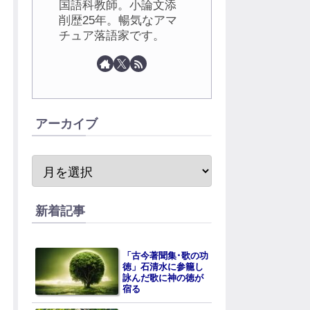
国語科教師。小論文添
削歴25年。暢気なアマ
チュア落語家です。
アーカイブ
新着記事
「古今著聞集･歌の功
徳」石清水に参籠し
詠んだ歌に神の徳が
宿る