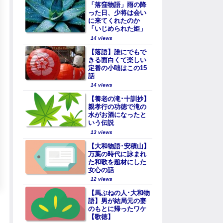
「落窪物語」雨の降
った日、少将は会い
に来てくれたのか
「いじめられた姫」
14 views
【落語】誰にでもで
きる面白くて楽しい
定番の小咄はこの15
話
14 views
【養老の滝･十訓抄】
親孝行の功徳で滝の
水がお酒になったと
いう伝説
13 views
【大和物語･安積山】
万葉の時代に詠まれ
た和歌を題材にした
女心の話
12 views
【馬ぶねの人･大和物
語】男が結局元の妻
のもとに帰ったワケ
【歌徳】