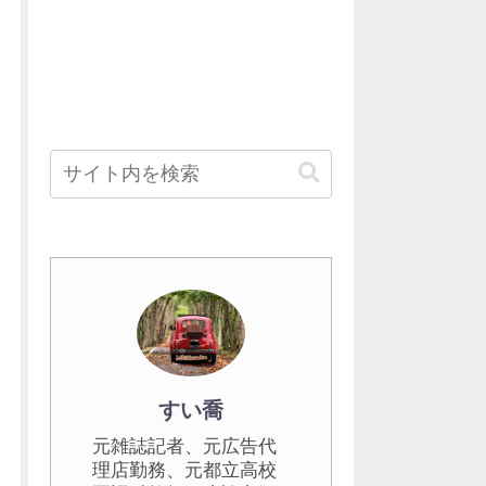
すい喬
元雑誌記者、元広告代
理店勤務、元都立高校