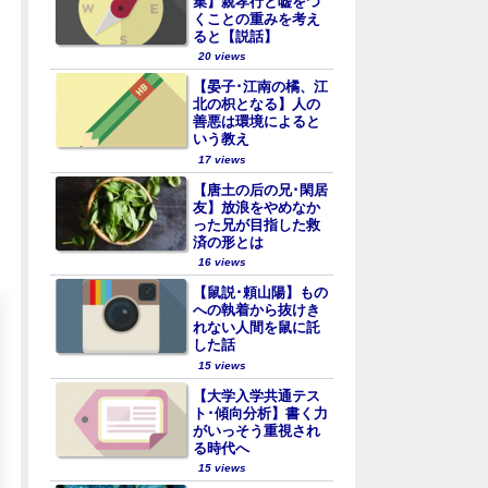
集】親孝行と嘘をつ
くことの重みを考え
ると【説話】
20 views
【晏子･江南の橘、江
北の枳となる】人の
善悪は環境によると
いう教え
17 views
【唐土の后の兄･閑居
友】放浪をやめなか
った兄が目指した救
済の形とは
16 views
【鼠説･頼山陽】もの
への執着から抜けき
れない人間を鼠に託
した話
15 views
【大学入学共通テス
ト･傾向分析】書く力
がいっそう重視され
る時代へ
15 views