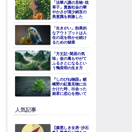
「法華八講の見物･枕
草子」貴族社会の華
やかさが清少納言の
美意識を刺激した
「生きがい」効果的
なアウトプットは人
生の花を咲かせ続け
るための秘策
「方丈記･閑居の気
味」仮の庵もやがて
ふるさとになるとい
う鴨長明の生き方
『しのびね物語』嵯
峨野の紅葉見物に出
かけた時、出会った
姫君に恋心を抱いて
人気記事
【腹悪しき女房･沙石