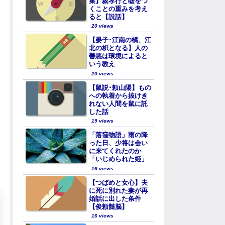
集】親孝行と嘘をつ
くことの重みを考え
ると【説話】
20 views
【晏子･江南の橘、江
北の枳となる】人の
善悪は環境によると
いう教え
20 views
【鼠説･頼山陽】もの
への執着から抜けき
れない人間を鼠に託
した話
19 views
「落窪物語」雨の降
った日、少将は会い
に来てくれたのか
「いじめられた姫」
16 views
【つばめと女心】夫
に死に別れた妻が再
婚話に出した条件
【俊頼髄脳】
16 views