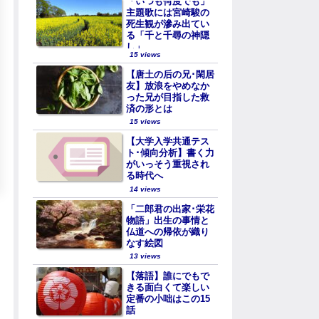
「いつも何度でも」
主題歌には宮崎駿の
死生観が滲み出てい
る「千と千尋の神隠
し」
15 views
【唐土の后の兄･閑居
友】放浪をやめなか
った兄が目指した救
済の形とは
15 views
【大学入学共通テス
ト･傾向分析】書く力
がいっそう重視され
る時代へ
14 views
「二郎君の出家･栄花
物語」出生の事情と
仏道への帰依が織り
なす絵図
13 views
【落語】誰にでもで
きる面白くて楽しい
定番の小咄はこの15
話