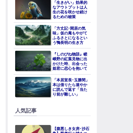
「生きがい」効果的
なアウトプットは人
生の花を咲かせ続け
るための秘策
「方丈記･閑居の気
味」仮の庵もやがて
ふるさとになるとい
う鴨長明の生き方
『しのびね物語』嵯
峨野の紅葉見物に出
かけた時、出会った
姫君に恋心を抱いて
「本居宣長･玉勝間」
本は借りたら速やか
に読んで返す「当た
り前が難しい」
人気記事
【腹悪しき女房･沙石