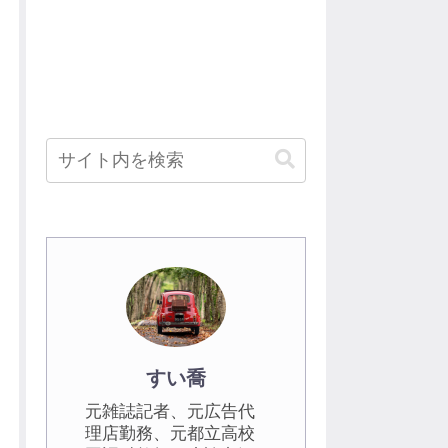
すい喬
元雑誌記者、元広告代
理店勤務、元都立高校