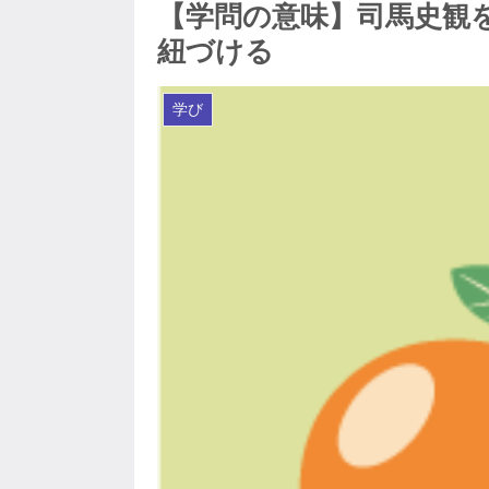
【学問の意味】司馬史観
紐づける
学び