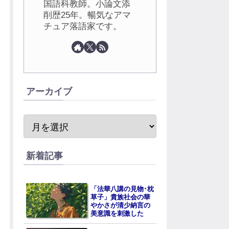
国語科教師。小論文添
削歴25年。暢気なアマ
チュア落語家です。
アーカイブ
新着記事
「法華八講の見物･枕
草子」貴族社会の華
やかさが清少納言の
美意識を刺激した