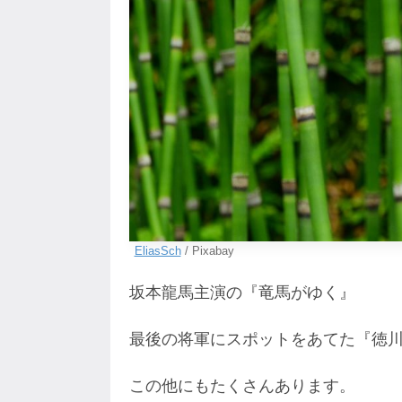
EliasSch
/ Pixabay
坂本龍馬主演の『竜馬がゆく』
最後の将軍にスポットをあてた『徳
この他にもたくさんあります。