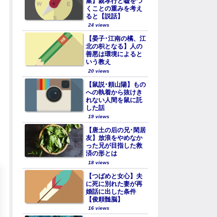
集】親孝行と嘘をつ
くことの重みを考え
ると【説話】
24 views
【晏子･江南の橘、江
北の枳となる】人の
善悪は環境によると
いう教え
20 views
【鼠説･頼山陽】もの
への執着から抜けき
れない人間を鼠に託
した話
19 views
【唐土の后の兄･閑居
友】放浪をやめなか
った兄が目指した救
済の形とは
18 views
【つばめと女心】夫
に死に別れた妻が再
婚話に出した条件
【俊頼髄脳】
16 views