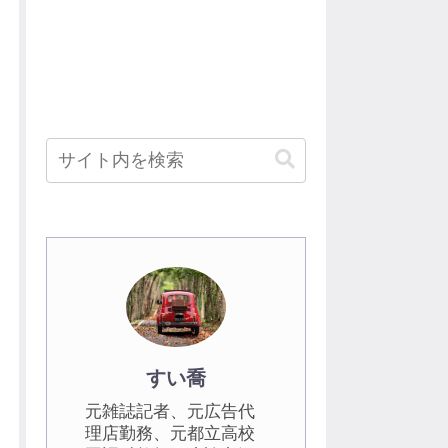
すい喬
元雑誌記者、元広告代
理店勤務、元都立高校