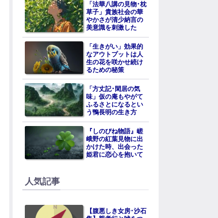
「法華八講の見物･枕
草子」貴族社会の華
やかさが清少納言の
美意識を刺激した
「生きがい」効果的
なアウトプットは人
生の花を咲かせ続け
るための秘策
「方丈記･閑居の気
味」仮の庵もやがて
ふるさとになるとい
う鴨長明の生き方
『しのびね物語』嵯
峨野の紅葉見物に出
かけた時、出会った
姫君に恋心を抱いて
人気記事
【腹悪しき女房･沙石