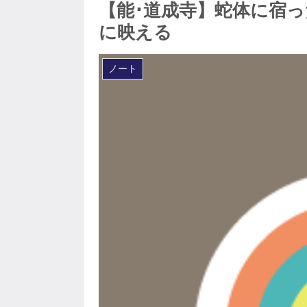
【能･道成寺】蛇体に宿
に映える
ノート