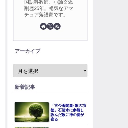
国語科教師。小論文添
削歴25年。暢気なアマ
チュア落語家です。
アーカイブ
新着記事
「古今著聞集･歌の功
徳」石清水に参籠し
詠んだ歌に神の徳が
宿る