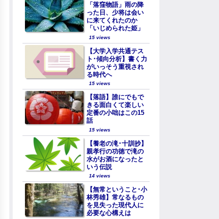
「落窪物語」雨の降
った日、少将は会い
に来てくれたのか
「いじめられた姫」
15 views
【大学入学共通テス
ト･傾向分析】書く力
がいっそう重視され
る時代へ
15 views
【落語】誰にでもで
きる面白くて楽しい
定番の小咄はこの15
話
15 views
【養老の滝･十訓抄】
親孝行の功徳で滝の
水がお酒になったと
いう伝説
14 views
【無常ということ･小
林秀雄】常なるもの
を見失った現代人に
必要な心構えは