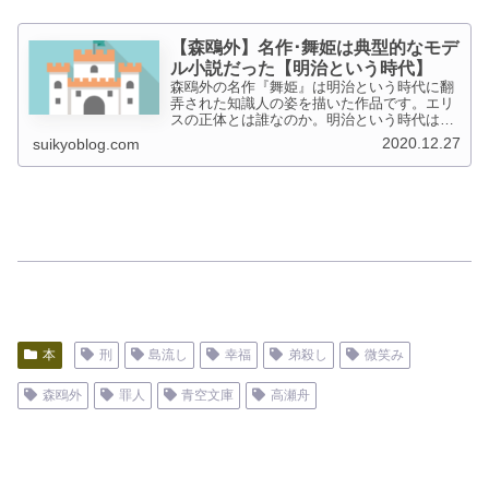
【森鴎外】名作･舞姫は典型的なモデ
ル小説だった【明治という時代】
森鴎外の名作『舞姫』は明治という時代に翻
弄された知識人の姿を描いた作品です。エリ
スの正体とは誰なのか。明治という時代は彼
をどのように扱ったのか。その内側に迫ろう
2020.12.27
suikyoblog.com
とすればするほど、国家の存在が今とは全く
違うということに気づかされます。
本
刑
島流し
幸福
弟殺し
微笑み
森鴎外
罪人
青空文庫
高瀬舟