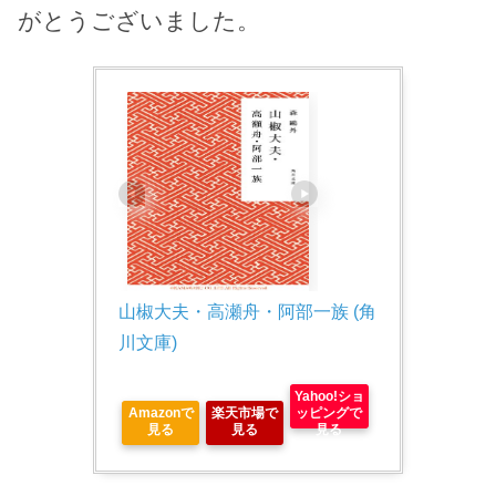
がとうございました。
山椒大夫・高瀬舟・阿部一族 (角
川文庫)
Yahoo!ショ
Amazonで
楽天市場で
ッピングで
見る
見る
見る