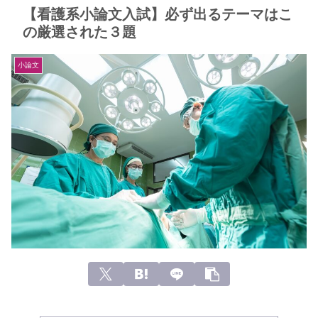
【看護系小論文入試】必ず出るテーマはこ
の厳選された３題
小論文