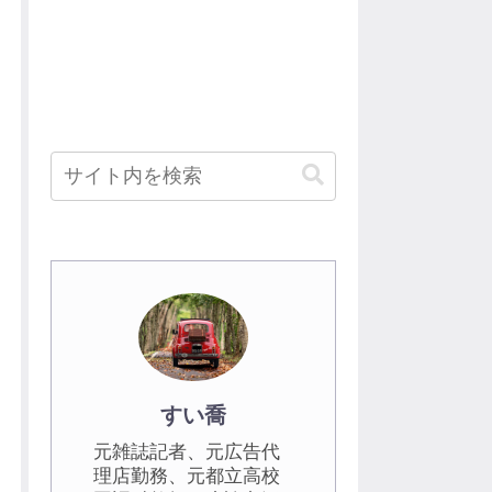
すい喬
元雑誌記者、元広告代
理店勤務、元都立高校