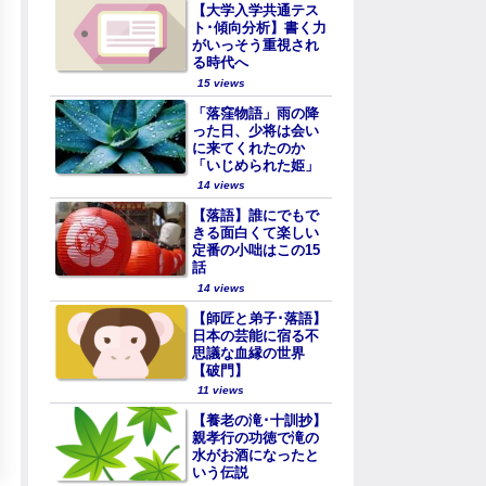
【大学入学共通テス
ト･傾向分析】書く力
がいっそう重視され
る時代へ
15 views
「落窪物語」雨の降
った日、少将は会い
に来てくれたのか
「いじめられた姫」
14 views
【落語】誰にでもで
きる面白くて楽しい
定番の小咄はこの15
話
14 views
【師匠と弟子･落語】
日本の芸能に宿る不
思議な血縁の世界
【破門】
11 views
【養老の滝･十訓抄】
親孝行の功徳で滝の
水がお酒になったと
いう伝説