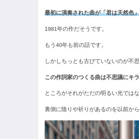
最初に演奏された曲が「君は天然色
1981年の作だそうです。
もう40年も前の話です。
しかしちっとも古びていないのが不
この作詞家のつくる曲は不思議にキ
ところがそれがただの明るい光では
裏側に陰りや祈りがあるのを以前か