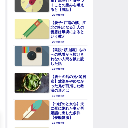
集】親孝行と嘘をつ
くことの重みを考え
ると【説話】
22 views
【晏子･江南の橘、江
北の枳となる】人の
善悪は環境によると
いう教え
20 views
【鼠説･頼山陽】もの
への執着から抜けき
れない人間を鼠に託
した話
19 views
【唐土の后の兄･閑居
友】放浪をやめなか
った兄が目指した救
済の形とは
17 views
【つばめと女心】夫
に死に別れた妻が再
婚話に出した条件
【俊頼髄脳】
16 views