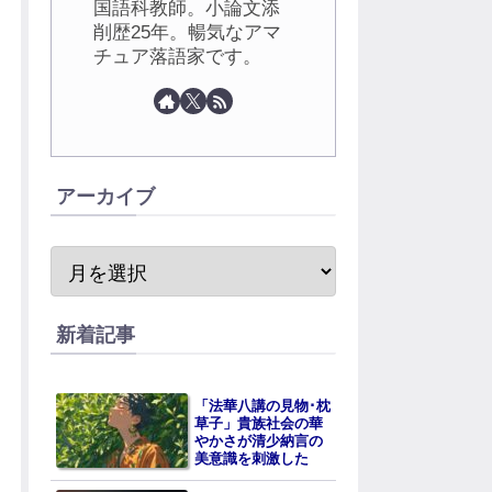
国語科教師。小論文添
削歴25年。暢気なアマ
チュア落語家です。
アーカイブ
新着記事
「法華八講の見物･枕
草子」貴族社会の華
やかさが清少納言の
美意識を刺激した