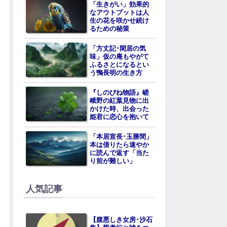
「生きがい」効果的
なアウトプットは人
生の花を咲かせ続け
るための秘策
「方丈記･閑居の気
味」仮の庵もやがて
ふるさとになるとい
う鴨長明の生き方
『しのびね物語』嵯
峨野の紅葉見物に出
かけた時、出会った
姫君に恋心を抱いて
「本居宣長･玉勝間」
本は借りたら速やか
に読んで返す「当た
り前が難しい」
人気記事
【腹悪しき女房･沙石