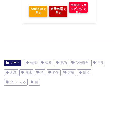
Yahoo!ショ
Amazonで
楽天市場で
ッピングで
見る
見る
見る
ノート
修能
儒教
勉強
受験戦争
手段
新羅
最後
清
科挙
試験
賤民
這い上がる
隋