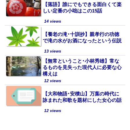
【落語】誰にでもできる面白くて楽
しい定番の小咄はこの15話
14 views
【養老の滝･十訓抄】親孝行の功徳
で滝の水がお酒になったという伝説
13 views
【無常ということ･小林秀雄】常な
るものを見失った現代人に必要な心
構えは
12 views
【大和物語･安積山】万葉の時代に
詠まれた和歌を題材にした女心の話
12 views