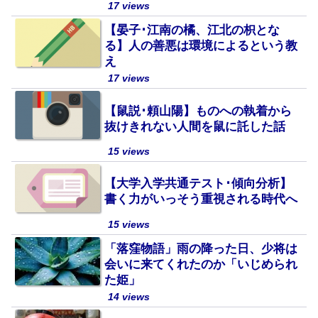
17 views
【晏子･江南の橘、江北の枳とな
る】人の善悪は環境によるという教
え
17 views
【鼠説･頼山陽】ものへの執着から
抜けきれない人間を鼠に託した話
15 views
【大学入学共通テスト･傾向分析】
書く力がいっそう重視される時代へ
15 views
「落窪物語」雨の降った日、少将は
会いに来てくれたのか「いじめられ
た姫」
14 views