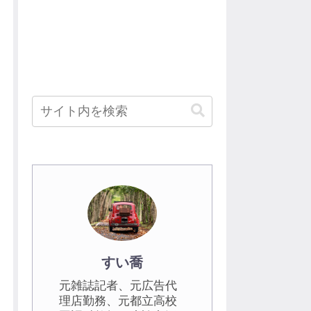
すい喬
元雑誌記者、元広告代
理店勤務、元都立高校