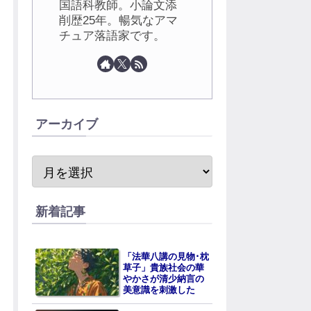
国語科教師。小論文添
削歴25年。暢気なアマ
チュア落語家です。
アーカイブ
新着記事
「法華八講の見物･枕
草子」貴族社会の華
やかさが清少納言の
美意識を刺激した