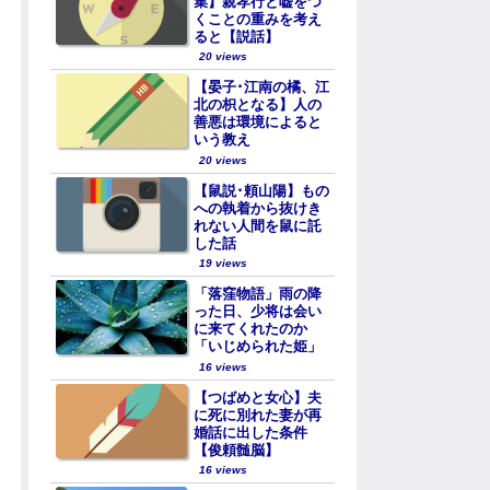
集】親孝行と嘘をつ
くことの重みを考え
ると【説話】
20 views
【晏子･江南の橘、江
北の枳となる】人の
善悪は環境によると
いう教え
20 views
【鼠説･頼山陽】もの
への執着から抜けき
れない人間を鼠に託
した話
19 views
「落窪物語」雨の降
った日、少将は会い
に来てくれたのか
「いじめられた姫」
16 views
【つばめと女心】夫
に死に別れた妻が再
婚話に出した条件
【俊頼髄脳】
16 views