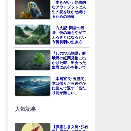
「生きがい」効果的
なアウトプットは人
生の花を咲かせ続け
るための秘策
「方丈記･閑居の気
味」仮の庵もやがて
ふるさとになるとい
う鴨長明の生き方
『しのびね物語』嵯
峨野の紅葉見物に出
かけた時、出会った
姫君に恋心を抱いて
「本居宣長･玉勝間」
本は借りたら速やか
に読んで返す「当た
り前が難しい」
人気記事
【腹悪しき女房･沙石