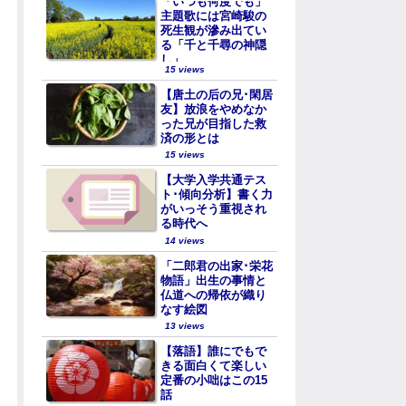
「いつも何度でも」
主題歌には宮崎駿の
死生観が滲み出てい
る「千と千尋の神隠
し」
15 views
【唐土の后の兄･閑居
友】放浪をやめなか
った兄が目指した救
済の形とは
15 views
【大学入学共通テス
ト･傾向分析】書く力
がいっそう重視され
る時代へ
14 views
「二郎君の出家･栄花
物語」出生の事情と
仏道への帰依が織り
なす絵図
13 views
【落語】誰にでもで
きる面白くて楽しい
定番の小咄はこの15
話