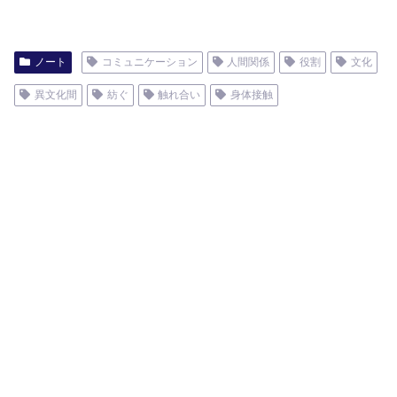
ノート
コミュニケーション
人間関係
役割
文化
異文化間
紡ぐ
触れ合い
身体接触