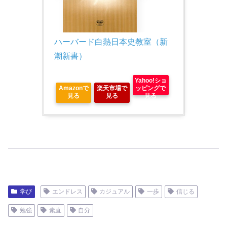
ハーバード白熱日本史教室（新
潮新書）
Yahoo!ショ
Amazonで
楽天市場で
ッピングで
見る
見る
見る
学び
エンドレス
カジュアル
一歩
信じる
勉強
素直
自分