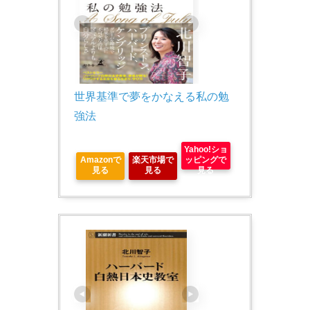
世界基準で夢をかなえる私の勉
強法
Yahoo!ショ
Amazonで
楽天市場で
ッピングで
見る
見る
見る