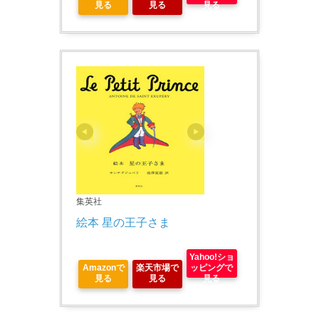
見る
見る
見る
集英社
絵本 星の王子さま
Yahoo!ショ
Amazonで
楽天市場で
ッピングで
見る
見る
見る