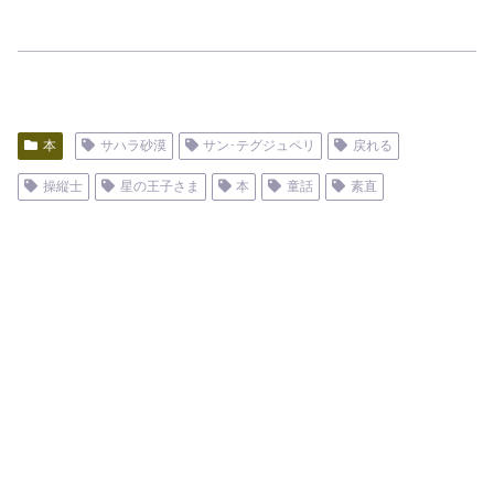
本
サハラ砂漠
サン･テグジュペリ
戻れる
操縦士
星の王子さま
本
童話
素直