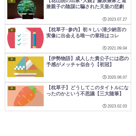
【花山院の出家･大鏡】藤原兼家と道
本
兼親子の陰謀に騙された天皇の悲劇
2023.07.27
【枕草子･参内】初々しい清少納言の
本
実像に出会える唯一の章段はコレ
2021.09.04
【伊勢物語】成人した貴公子には恋の
本
予感がメッチャ似合う【初冠】
2020.08.07
【枕草子】どうしてこのタイトルにな
本
ったのかという不思議【三大随筆】
2023.02.03