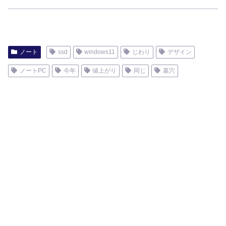
ノート
ssd
windows11
じわり
デザイン
ノートPC
今年
値上がり
同じ
墓穴