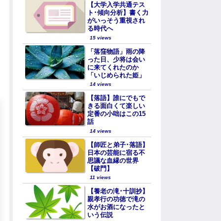
【大学入学共通テス
ト･傾向分析】書く力
がいっそう重視され
る時代へ
15 views
「落窪物語」雨の降
った日、少将は会い
に来てくれたのか
「いじめられた姫」
14 views
【落語】誰にでもで
きる面白くて楽しい
定番の小咄はこの15
話
14 views
【師匠と弟子･落語】
日本の芸能に宿る不
思議な血縁の世界
【破門】
11 views
【養老の滝･十訓抄】
親孝行の功徳で滝の
水がお酒になったと
いう伝説