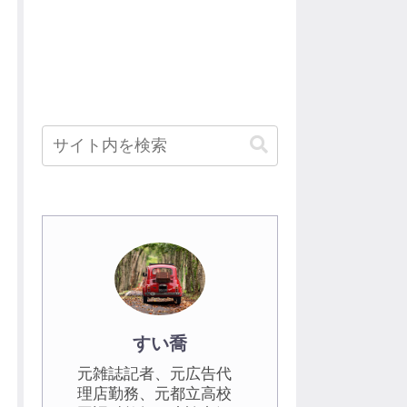
すい喬
元雑誌記者、元広告代
理店勤務、元都立高校