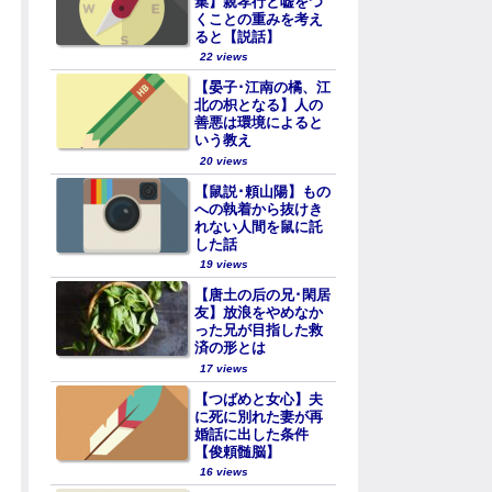
集】親孝行と嘘をつ
くことの重みを考え
ると【説話】
22 views
【晏子･江南の橘、江
北の枳となる】人の
善悪は環境によると
いう教え
20 views
【鼠説･頼山陽】もの
への執着から抜けき
れない人間を鼠に託
した話
19 views
【唐土の后の兄･閑居
友】放浪をやめなか
った兄が目指した救
済の形とは
17 views
【つばめと女心】夫
に死に別れた妻が再
婚話に出した条件
【俊頼髄脳】
16 views