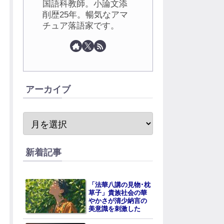
国語科教師。小論文添
削歴25年。暢気なアマ
チュア落語家です。
アーカイブ
新着記事
「法華八講の見物･枕
草子」貴族社会の華
やかさが清少納言の
美意識を刺激した