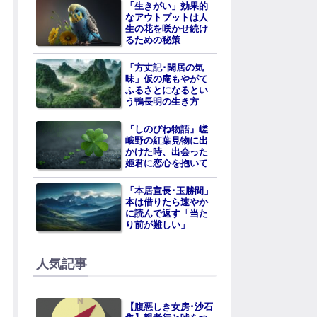
「生きがい」効果的
なアウトプットは人
生の花を咲かせ続け
るための秘策
「方丈記･閑居の気
味」仮の庵もやがて
ふるさとになるとい
う鴨長明の生き方
『しのびね物語』嵯
峨野の紅葉見物に出
かけた時、出会った
姫君に恋心を抱いて
「本居宣長･玉勝間」
本は借りたら速やか
に読んで返す「当た
り前が難しい」
人気記事
【腹悪しき女房･沙石