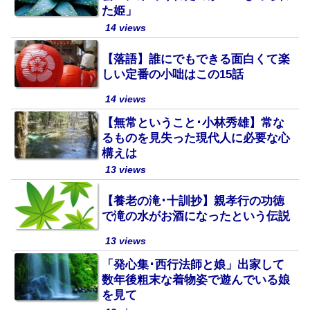
た姫」
14 views
【落語】誰にでもできる面白くて楽
しい定番の小咄はこの15話
14 views
【無常ということ･小林秀雄】常な
るものを見失った現代人に必要な心
構えは
13 views
【養老の滝･十訓抄】親孝行の功徳
で滝の水がお酒になったという伝説
13 views
「発心集･西行法師と娘」出家して
数年後粗末な着物姿で遊んでいる娘
を見て