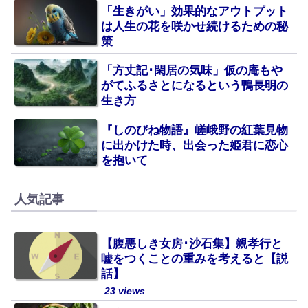
「生きがい」効果的なアウトプット
は人生の花を咲かせ続けるための秘
策
「方丈記･閑居の気味」仮の庵もや
がてふるさとになるという鴨長明の
生き方
『しのびね物語』嵯峨野の紅葉見物
に出かけた時、出会った姫君に恋心
を抱いて
人気記事
【腹悪しき女房･沙石集】親孝行と
嘘をつくことの重みを考えると【説
話】
23 views