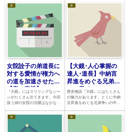
す。
張感を誘います。政治の力関係
本
本
とまた別に、2人の間にあった相
互の力が見え隠れしているから
です。この故事を覚えておいて
ください。
【大鏡･人心掌握の
女院詮子の弟道長に
達人･道長】中納言
対する愛情が権力へ
昇進をめぐる兄弟争
の道を加速させた
いの果てに
【帝の宣旨】
歴史物語『大鏡』にはたくさん
『大鏡』にはスリリングなシー
の魅力があります。とくに中納
ンがたくさん出てきます。今回
言昇進をめぐる兄弟争いの中に
扱う姉の女院の活躍はなかなか
割って入った藤原道長の態度で
のものですね。自分の弟が政治
す。人心をうまく操り、自分の
権力を握るために、粉骨砕身の
本
本
政権運営をみごとに成功させて
努力をして、天皇に迫ります。
いきます。人事を餌にして自分
どうしても断れないところま
の意のままにしていく姿には脅
で、追い詰めていく女院の心理