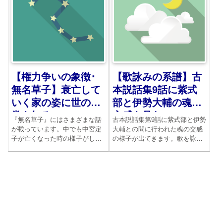
かされます。
状態も興味深いです。
【権力争いの象徴･
【歌詠みの系譜】古
無名草子】衰亡して
本説話集9話に紫式
いく家の姿に世の無
部と伊勢大輔の魂の
常を知る
交感を見た
『無名草子』にはさまざまな話
古本説話集第9話に紫式部と伊勢
が載っています。中でも中宮定
大輔との間に行われた魂の交感
子が亡くなった時の様子がしみ
の様子が出てきます。歌を詠む
じみと書かれています。一条天
ということは歌人にとって命と
皇と相思相愛だった中に、道長
引き換えにするだけの厳しい作
の権力欲が滑り込んできます。
業でした。その重責を短時間で
新たな攻防が始まるのです。愛
見事にやってのけた話の中に、
情だけでは生きてはいけない時
歌人の系譜が見えてきます。み
代の哀しみです。
ごとな話です。