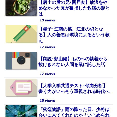
【唐土の后の兄･閑居友】放浪をや
めなかった兄が目指した救済の形と
は
19 views
【晏子･江南の橘、江北の枳とな
る】人の善悪は環境によるという教
え
17 views
【鼠説･頼山陽】ものへの執着から
抜けきれない人間を鼠に託した話
17 views
【大学入学共通テスト･傾向分析】
書く力がいっそう重視される時代へ
15 views
「落窪物語」雨の降った日、少将は
会いに来てくれたのか「いじめられ