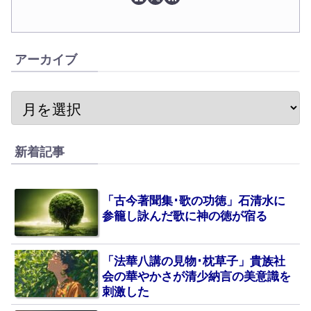
アーカイブ
新着記事
「古今著聞集･歌の功徳」石清水に
参籠し詠んだ歌に神の徳が宿る
「法華八講の見物･枕草子」貴族社
会の華やかさが清少納言の美意識を
刺激した