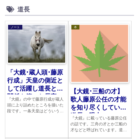
道長
ノート
本
「大鏡･蔵人頭･藤原
行成」天皇の側近と
して活躍し道長との
【大鏡･三船の才】
関係を築いた長官
歌人藤原公任の才能
『大鏡』の中で藤原行成が蔵人
頭に上り詰めたところを描いた
を知り尽くしていた
段です。一条天皇はどういう理
道長の眼力
由で彼をこの要職につけたの
『大鏡』に載っている藤原公任
か。その理由が明らかになりま
の話です。三舟の才とか三船の
す。やがて道長は彼をうまく利
才などと呼ばれています。道長
用し、天皇に近づいていくので
が公任に訊ねる場面が、2人の緊