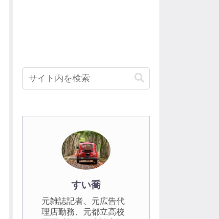
すい喬
元雑誌記者、元広告代
理店勤務、元都立高校