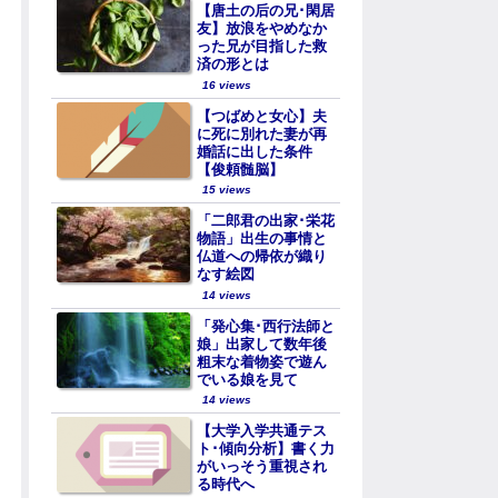
【唐土の后の兄･閑居
友】放浪をやめなか
った兄が目指した救
済の形とは
16 views
【つばめと女心】夫
に死に別れた妻が再
婚話に出した条件
【俊頼髄脳】
15 views
「二郎君の出家･栄花
物語」出生の事情と
仏道への帰依が織り
なす絵図
14 views
「発心集･西行法師と
娘」出家して数年後
粗末な着物姿で遊ん
でいる娘を見て
14 views
【大学入学共通テス
ト･傾向分析】書く力
がいっそう重視され
る時代へ