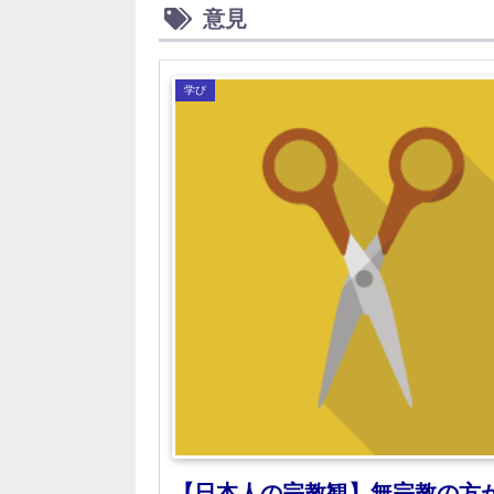
意見
学び
【日本人の宗教観】無宗教の方