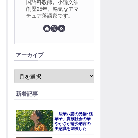
国語科教師。小論文添
削歴25年。暢気なアマ
チュア落語家です。
アーカイブ
新着記事
「法華八講の見物･枕
草子」貴族社会の華
やかさが清少納言の
美意識を刺激した