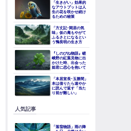
「生きがい」効果的
なアウトプットは人
生の花を咲かせ続け
るための秘策
「方丈記･閑居の気
味」仮の庵もやがて
ふるさとになるとい
う鴨長明の生き方
『しのびね物語』嵯
峨野の紅葉見物に出
かけた時、出会った
姫君に恋心を抱いて
「本居宣長･玉勝間」
本は借りたら速やか
に読んで返す「当た
り前が難しい」
人気記事
「落窪物語」雨の降