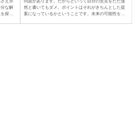
拠さえ示
問題があります。だからといって自分の意見をただ漫
十分な解
然と書いてもダメ。ポイントはそれがきちんとした提
点を探す
案になっているかということです。未来の可能性をみ
さい。
つめているかが大切なのです。提案が必ず必要になり
ます。