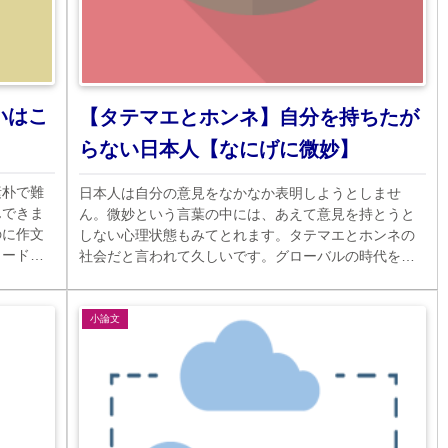
いはこ
【タテマエとホンネ】自分を持ちたが
らない日本人【なにげに微妙】
素朴で難
日本人は自分の意見をなかなか表明しようとしませ
んできま
ん。微妙という言葉の中には、あえて意見を持とうと
のに作文
しない心理状態もみてとれます。タテマエとホンネの
ワードは
社会だと言われて久しいです。グローバルの時代を迎
ょう。
えても、日本人は変わっていないのでしょうか。
小論文