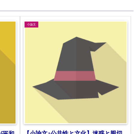
小論文
【小論文･公共性と文化】迷惑と親切
が平和