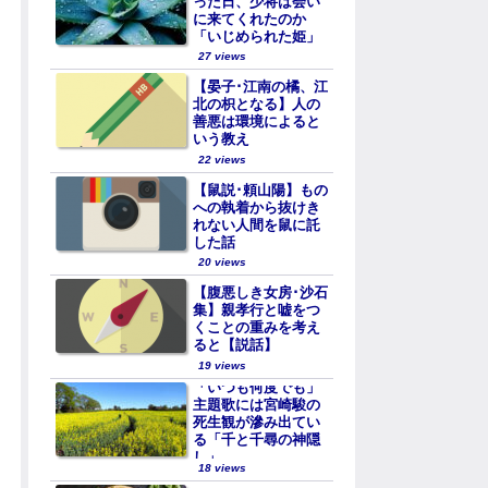
った日、少将は会い
に来てくれたのか
「いじめられた姫」
27 views
【晏子･江南の橘、江
北の枳となる】人の
善悪は環境によると
いう教え
22 views
【鼠説･頼山陽】もの
への執着から抜けき
れない人間を鼠に託
した話
20 views
【腹悪しき女房･沙石
集】親孝行と嘘をつ
くことの重みを考え
ると【説話】
19 views
「いつも何度でも」
主題歌には宮崎駿の
死生観が滲み出てい
る「千と千尋の神隠
し」
18 views