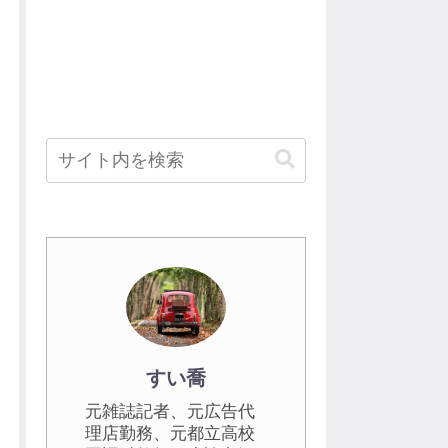
すい喬
元雑誌記者、元広告代
理店勤務、元都立高校