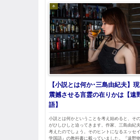
本
【小説とは何か･三島由紀夫】現
震撼させる言霊の在りかは【遠
語】
小説とは何かということを考え始めると、そ
がひしひしと迫ってきます。作家、三島由紀
考えたのでしょう。そのヒントになるエッセ
学国語』の教科書に載っていました。『遠野