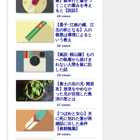
集】親孝行と嘘をつ
くことの重みを考え
ると【説話】
24 views
【晏子･江南の橘、江
北の枳となる】人の
善悪は環境によると
いう教え
20 views
【鼠説･頼山陽】もの
への執着から抜けき
れない人間を鼠に託
した話
19 views
【唐土の后の兄･閑居
友】放浪をやめなか
った兄が目指した救
済の形とは
17 views
【つばめと女心】夫
に死に別れた妻が再
婚話に出した条件
【俊頼髄脳】
16 views