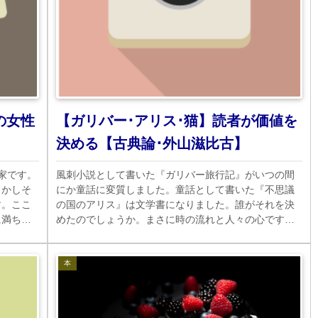
の女性
【ガリバー･アリス･猫】読者が価値を
決める【古典論･外山滋比古】
家です。
風刺小説として書いた『ガリバー旅行記』がいつの間
しかしそ
にか童話に変質しました。童話として書いた『不思議
す。ここ
の国のアリス』は文学書になりました。誰がそれを決
に満ちた
めたのでしょうか。まさに時の流れと人々の心です。
です。
不思議なメカニズムについて考えてみましょう。
本