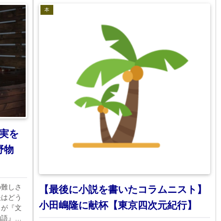
本
実を
野物
の難しさ
【最後に小説を書いたコラムニスト】
夫はどう
小田嶋隆に献杯【東京四次元紀行】
イが『文
物語』に