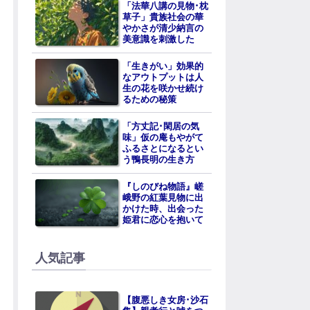
「法華八講の見物･枕
草子」貴族社会の華
やかさが清少納言の
美意識を刺激した
「生きがい」効果的
なアウトプットは人
生の花を咲かせ続け
るための秘策
「方丈記･閑居の気
味」仮の庵もやがて
ふるさとになるとい
う鴨長明の生き方
『しのびね物語』嵯
峨野の紅葉見物に出
かけた時、出会った
姫君に恋心を抱いて
人気記事
【腹悪しき女房･沙石