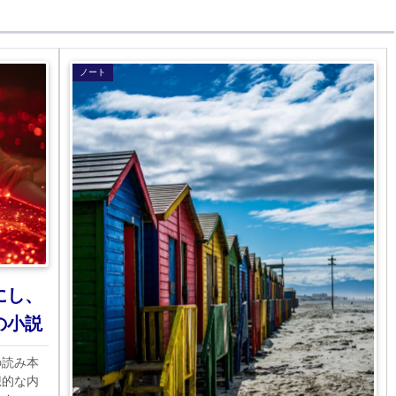
ノート
にし、
の小説
の読み本
想的な内