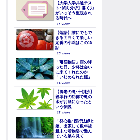
【大学入学共通テス
ト･傾向分析】書く力
がいっそう重視され
る時代へ
15 views
【落語】誰にでもで
きる面白くて楽しい
定番の小咄はこの15
話
15 views
「落窪物語」雨の降
った日、少将は会い
に来てくれたのか
「いじめられた姫」
14 views
【養老の滝･十訓抄】
親孝行の功徳で滝の
水がお酒になったと
いう伝説
12 views
「発心集･西行法師と
娘」出家して数年後
粗末な着物姿で遊ん
でいる娘を見て