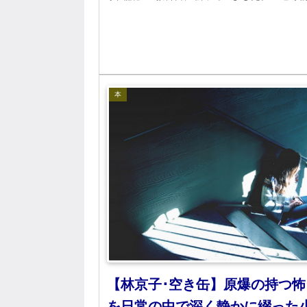
ヒントを得たというのです。
本
【林京子･空き缶】原爆の持つ怖
を日常の中で深く静かに綴った