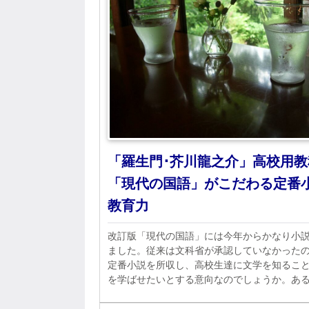
「羅生門･芥川龍之介」高校用教
「現代の国語」がこだわる定番
教育力
改訂版「現代の国語」には今年からかなり小
ました。従来は文科省が承認していなかった
定番小説を所収し、高校生達に文学を知るこ
を学ばせたいとする意向なのでしょうか。あ
かに意図するところがあるのか。