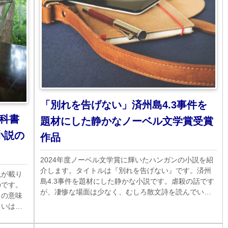
「別れを告げない」済州島4.3事件を
科書
題材にした静かなノーベル文学賞受賞
小説の
作品
2024年度ノーベル文学賞に輝いたハンガンの小説を紹
介します。タイトルは『別れを告げない』です。済州
説が載り
島4.3事件を題材にした静かな小説です。虐殺の話です
のです。
が、凄惨な場面は少なく、むしろ散文詩を読んでいる
との意味
気すらしました。
るいはほ