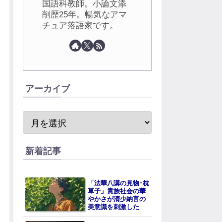
国語科教師。小論文添
削歴25年。暢気なアマ
チュア落語家です。
アーカイブ
新着記事
「法華八講の見物･枕
草子」貴族社会の華
やかさが清少納言の
美意識を刺激した