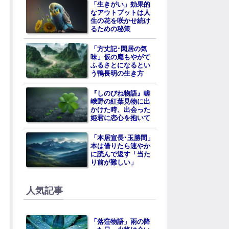
「生きがい」効果的
なアウトプットは人
生の花を咲かせ続け
るための秘策
「方丈記･閑居の気
味」仮の庵もやがて
ふるさとになるとい
う鴨長明の生き方
『しのびね物語』嵯
峨野の紅葉見物に出
かけた時、出会った
姫君に恋心を抱いて
「本居宣長･玉勝間」
本は借りたら速やか
に読んで返す「当た
り前が難しい」
人気記事
「落窪物語」雨の降