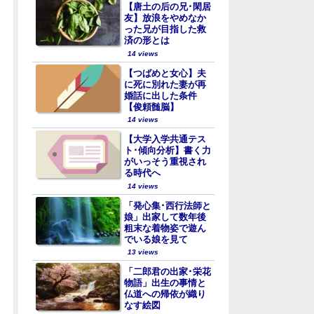
【唐土の后の兄･閑居
友】放浪をやめなか
った兄が目指した救
済の形とは
14 views
【つばめと女心】夫
に死に別れた妻が再
婚話に出した条件
【俊頼髄脳】
14 views
【大学入学共通テス
ト･傾向分析】書く力
がいっそう重視され
る時代へ
14 views
「発心集･西行法師と
娘」出家して数年後
粗末な着物姿で遊ん
でいる娘を見て
13 views
「二郎君の出家･栄花
物語」出生の事情と
仏道への帰依が織り
なす絵図