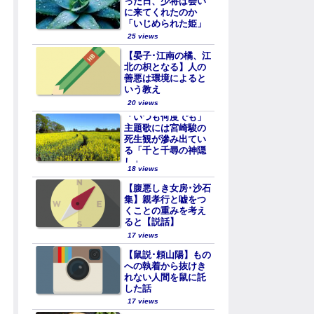
った日、少将は会い
に来てくれたのか
「いじめられた姫」
25 views
【晏子･江南の橘、江
北の枳となる】人の
善悪は環境によると
いう教え
20 views
「いつも何度でも」
主題歌には宮崎駿の
死生観が滲み出てい
る「千と千尋の神隠
し」
18 views
【腹悪しき女房･沙石
集】親孝行と嘘をつ
くことの重みを考え
ると【説話】
17 views
【鼠説･頼山陽】もの
への執着から抜けき
れない人間を鼠に託
した話
17 views