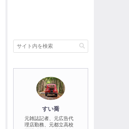
すい喬
元雑誌記者、元広告代
理店勤務、元都立高校