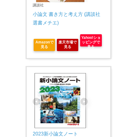
講談社
小論文 書き方と考え方 (講談社
選書メチエ)
Yahoo!ショ
Amazonで
楽天市場で
ッピングで
見る
見る
見る
2023新小論文ノート