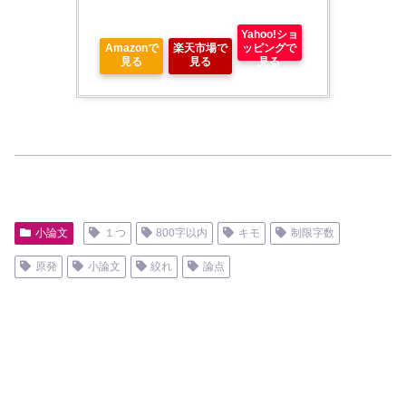
Yahoo!ショ
Amazonで
楽天市場で
ッピングで
見る
見る
見る
小論文
１つ
800字以内
キモ
制限字数
原発
小論文
絞れ
論点