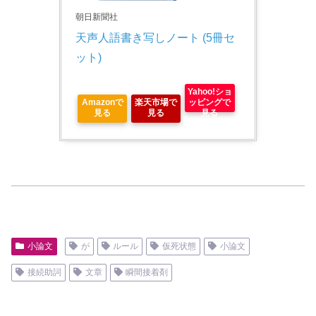
朝日新聞社
天声人語書き写しノート (5冊セ
ット)
Yahoo!ショ
Amazonで
楽天市場で
ッピングで
見る
見る
見る
小論文
が
ルール
仮死状態
小論文
接続助詞
文章
瞬間接着剤