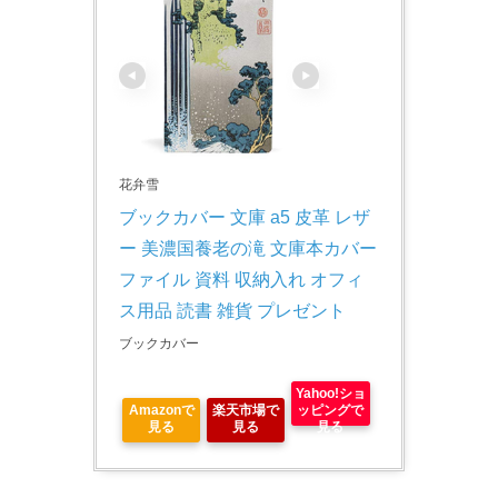
花弁雪
ブックカバー 文庫 a5 皮革 レザ
ー 美濃国養老の滝 文庫本カバー 
ファイル 資料 収納入れ オフィ
ス用品 読書 雑貨 プレゼント
ブックカバー
Yahoo!ショ
Amazonで
楽天市場で
ッピングで
見る
見る
見る