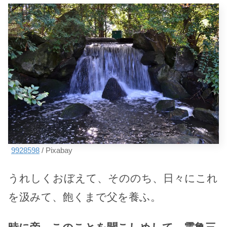
9928598
/ Pixabay
うれしくおぼえて、そののち、日々にこれ
を汲みて、飽くまで父を養ふ。