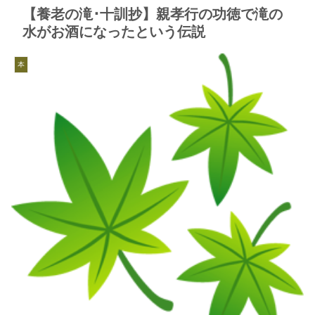
【養老の滝･十訓抄】親孝行の功徳で滝の
水がお酒になったという伝説
本