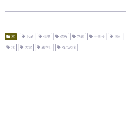
本
お酒
伝説
儒教
功徳
十訓抄
国司
滝
美濃
親孝行
養老の滝