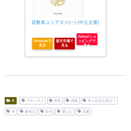
背教者ユリアヌス(一) (中公文庫)
Yahoo!ショ
Amazonで
楽天市場で
ッピングで
見る
見る
見る
本
プルースト
存在
感覚
木々は光を浴びて
本
森有正
自分
親しむ
読書