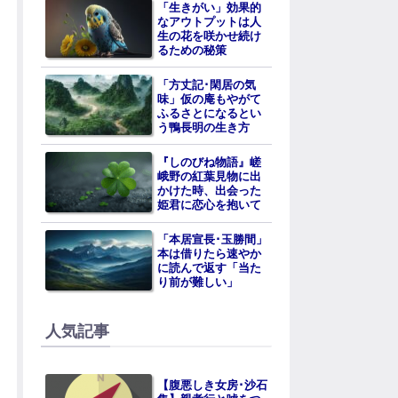
「生きがい」効果的
なアウトプットは人
生の花を咲かせ続け
るための秘策
「方丈記･閑居の気
味」仮の庵もやがて
ふるさとになるとい
う鴨長明の生き方
『しのびね物語』嵯
峨野の紅葉見物に出
かけた時、出会った
姫君に恋心を抱いて
「本居宣長･玉勝間」
本は借りたら速やか
に読んで返す「当た
り前が難しい」
人気記事
【腹悪しき女房･沙石