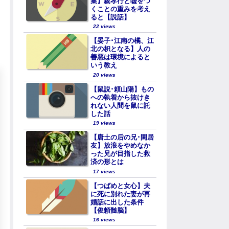
集】親孝行と嘘をつ
くことの重みを考え
ると【説話】
22 views
【晏子･江南の橘、江
北の枳となる】人の
善悪は環境によると
いう教え
20 views
【鼠説･頼山陽】もの
への執着から抜けき
れない人間を鼠に託
した話
19 views
【唐土の后の兄･閑居
友】放浪をやめなか
った兄が目指した救
済の形とは
17 views
【つばめと女心】夫
に死に別れた妻が再
婚話に出した条件
【俊頼髄脳】
16 views