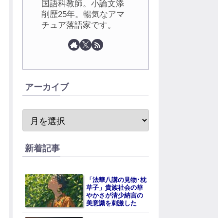
国語科教師。小論文添
削歴25年。暢気なアマ
チュア落語家です。
アーカイブ
新着記事
「法華八講の見物･枕
草子」貴族社会の華
やかさが清少納言の
美意識を刺激した