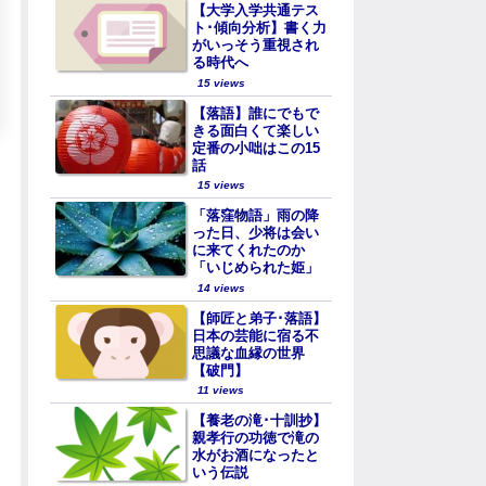
【大学入学共通テス
ト･傾向分析】書く力
がいっそう重視され
る時代へ
15 views
【落語】誰にでもで
きる面白くて楽しい
定番の小咄はこの15
話
15 views
「落窪物語」雨の降
った日、少将は会い
に来てくれたのか
「いじめられた姫」
14 views
【師匠と弟子･落語】
日本の芸能に宿る不
思議な血縁の世界
【破門】
11 views
【養老の滝･十訓抄】
親孝行の功徳で滝の
水がお酒になったと
いう伝説