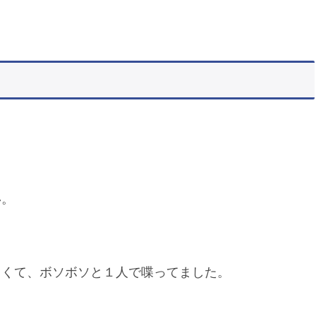
い。
しくて、ボソボソと１人で喋ってました。