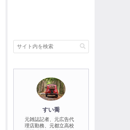
すい喬
元雑誌記者、元広告代
理店勤務、元都立高校