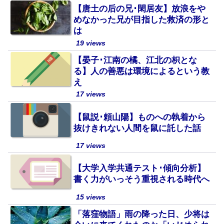
【唐土の后の兄･閑居友】放浪をや
めなかった兄が目指した救済の形と
は
19 views
【晏子･江南の橘、江北の枳とな
る】人の善悪は環境によるという教
え
17 views
【鼠説･頼山陽】ものへの執着から
抜けきれない人間を鼠に託した話
17 views
【大学入学共通テスト･傾向分析】
書く力がいっそう重視される時代へ
15 views
「落窪物語」雨の降った日、少将は