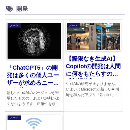
開発
ノート
ノート
【際限なき生成AI】
Copilotの開発は人間
「ChatGPT5」の開
に何をもたらすのか
発は多くの個人ユー
【新機能】
ザーが求めるニーズ
生成AIの研究が止まりません。
から外れた
いよいよMicrosoftが新しいAI機
新しい生成AIのバージョンが登
能を積んだアプリ「Copilot」を
場したものの、あまり評判がよ
発表しました。ブラウザや
くないようです。正確性を求め
Officeソフトに連動している点
るあまり、冷たい印象を抱く人
が目新しいのです。
が多いようです。ハルシネーシ
ノート
ョンと呼ばれる誤回答が少なく
なりました。しかしそれと同時