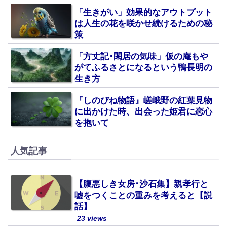
「生きがい」効果的なアウトプット
は人生の花を咲かせ続けるための秘
策
「方丈記･閑居の気味」仮の庵もや
がてふるさとになるという鴨長明の
生き方
『しのびね物語』嵯峨野の紅葉見物
に出かけた時、出会った姫君に恋心
を抱いて
人気記事
【腹悪しき女房･沙石集】親孝行と
嘘をつくことの重みを考えると【説
話】
23 views