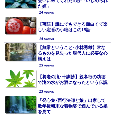
会いに来てくれたのか「いじめられ
た姫」
14 views
【落語】誰にでもできる面白くて楽
しい定番の小咄はこの15話
14 views
【無常ということ･小林秀雄】常な
るものを見失った現代人に必要な心
構えは
13 views
【養老の滝･十訓抄】親孝行の功徳
で滝の水がお酒になったという伝説
13 views
「発心集･西行法師と娘」出家して
数年後粗末な着物姿で遊んでいる娘
を見て