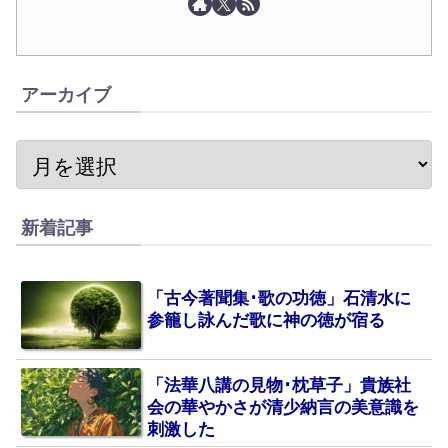
アーカイブ
新着記事
「古今著聞集･歌の功徳」石清水に
参籠し詠んだ歌に神の徳が宿る
「法華八講の見物･枕草子」貴族社
会の華やかさが清少納言の美意識を
刺激した