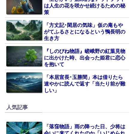
は人生の花を咲かせ続けるための秘
策
「方丈記･閑居の気味」仮の庵もや
がてふるさとになるという鴨長明の
生き方
『しのびね物語』嵯峨野の紅葉見物
に出かけた時、出会った姫君に恋心
を抱いて
「本居宣長･玉勝間」本は借りたら
速やかに読んで返す「当たり前が難
しい」
人気記事
「落窪物語」雨の降った日、少将は
会いに来てくれたのか「いじめられ