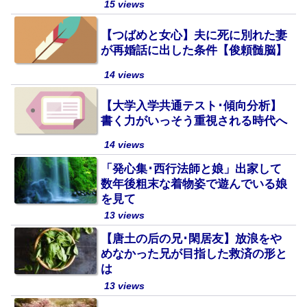
15 views
【つばめと女心】夫に死に別れた妻
が再婚話に出した条件【俊頼髄脳】
14 views
【大学入学共通テスト･傾向分析】
書く力がいっそう重視される時代へ
14 views
「発心集･西行法師と娘」出家して
数年後粗末な着物姿で遊んでいる娘
を見て
13 views
【唐土の后の兄･閑居友】放浪をや
めなかった兄が目指した救済の形と
は
13 views