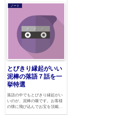
練されていて口跡が見事なので
聞いてみてください。いたずら
ノート
す。江戸っ子の気風の良さが香
心から出た嘘が本当になってし
り立ちます。夫婦の情愛に満ち
まったり、つい忘れてしまった
た年末にピッタリの噺だと言え
ことが、大事件を引き起こす滑
るでしょう。
稽噺です。
とびきり縁起がいい
泥棒の落語７話を一
挙特選
落語の中でもとびきり縁起がい
いのが、泥棒の噺です。お客様
の懐に飛び込んでお宝を頂戴す
るというワケ。今回はとびきり
ドジな泥棒が活躍する７つの噺
をご紹介しましょう。とっても
楽しい噺ばかりですよ。