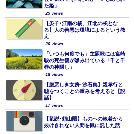
た姫」
25 views
【晏子･江南の橘、江北の枳とな
る】人の善悪は環境によるという教
え
20 views
「いつも何度でも」主題歌には宮崎
駿の死生観が滲み出ている「千と千
尋の神隠し」
18 views
【腹悪しき女房･沙石集】親孝行と
嘘をつくことの重みを考えると【説
話】
17 views
【鼠説･頼山陽】ものへの執着から
抜けきれない人間を鼠に託した話