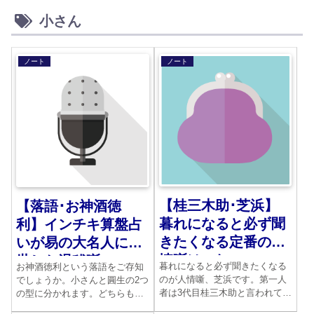
小さん
ノート
ノート
【桂三木助･芝浜】
【落語･お神酒徳
暮れになると必ず聞
利】インチキ算盤占
きたくなる定番の人
いが易の大名人に出
情噺はこれ
世した滑稽噺
暮れになると必ず聞きたくなる
お神酒徳利という落語をご存知
のが人情噺、芝浜です。第一人
でしょうか。小さんと圓生の2つ
者は3代目桂三木助と言われてい
の型に分かれます。どちらも味
ます。この噺家の落語は実に洗
わい深いので、両方を是非1度は