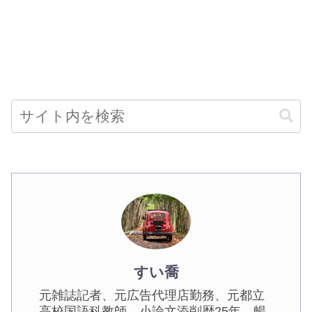
すい喬
元雑誌記者、元広告代理店勤務、元都立
高校国語科教師。小論文添削歴25年。暢