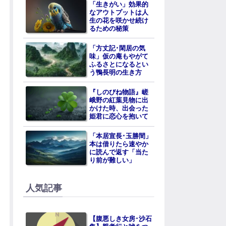
「生きがい」効果的
なアウトプットは人
生の花を咲かせ続け
るための秘策
「方丈記･閑居の気
味」仮の庵もやがて
ふるさとになるとい
う鴨長明の生き方
『しのびね物語』嵯
峨野の紅葉見物に出
かけた時、出会った
姫君に恋心を抱いて
「本居宣長･玉勝間」
本は借りたら速やか
に読んで返す「当た
り前が難しい」
人気記事
【腹悪しき女房･沙石