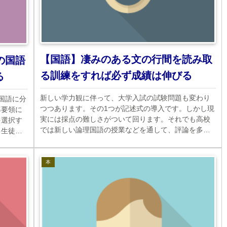
【国語】凄みのある文の行間を読み取
の国語
る訓練をすれば必ず成績は伸びる
る
新しい学力観に伴って、大学入試の試験問題も変わり
国語に分
つつあります。その1つが記述式の導入です。しかし現
導要領に
実には採点の難しさがついて回ります。それでも高校
を選択す
では新しい論理国語の授業などを通して、評論を多読
る生徒が
していくようです。文学はどこへいくのでしょうか。
本