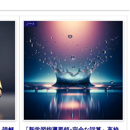
ノート
ル読解
「新学習指導要領･完全な誤算」高校