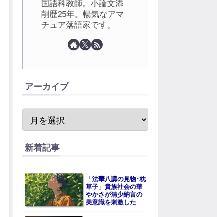
国語科教師。小論文添
削歴25年。暢気なアマ
チュア落語家です。
アーカイブ
新着記事
「法華八講の見物･枕
草子」貴族社会の華
やかさが清少納言の
美意識を刺激した