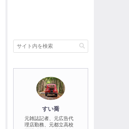
すい喬
元雑誌記者、元広告代
理店勤務、元都立高校