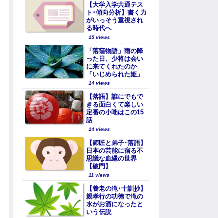
【大学入学共通テス
ト･傾向分析】書く力
がいっそう重視され
る時代へ
15 views
「落窪物語」雨の降
った日、少将は会い
に来てくれたのか
「いじめられた姫」
14 views
【落語】誰にでもで
きる面白くて楽しい
定番の小咄はこの15
話
14 views
【師匠と弟子･落語】
日本の芸能に宿る不
思議な血縁の世界
【破門】
11 views
【養老の滝･十訓抄】
親孝行の功徳で滝の
水がお酒になったと
いう伝説