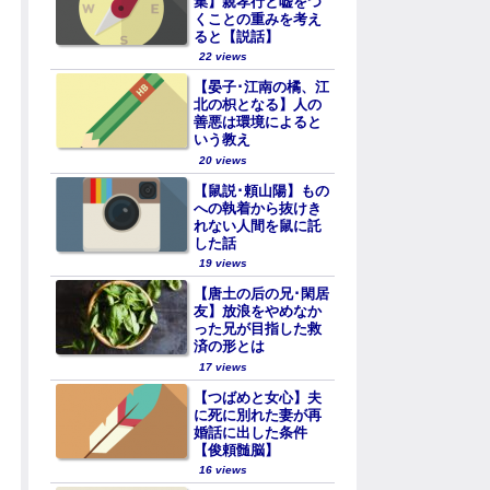
集】親孝行と嘘をつ
くことの重みを考え
ると【説話】
22 views
【晏子･江南の橘、江
北の枳となる】人の
善悪は環境によると
いう教え
20 views
【鼠説･頼山陽】もの
への執着から抜けき
れない人間を鼠に託
した話
19 views
【唐土の后の兄･閑居
友】放浪をやめなか
った兄が目指した救
済の形とは
17 views
【つばめと女心】夫
に死に別れた妻が再
婚話に出した条件
【俊頼髄脳】
16 views