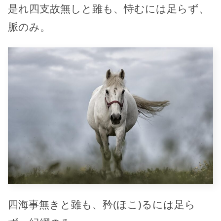
是れ四支故無しと雖も、恃むには足らず、
脈のみ。
四海事無きと雖も、矜(ほこ)るには足ら