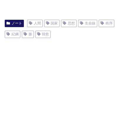
ノート
人間
国家
思想
生命線
秩序
紀綱
脈
韓愈