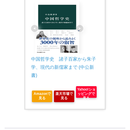
中国哲学史　諸子百家から朱子
学、現代の新儒家まで (中公新
書)
Yahoo!ショ
Amazonで
楽天市場で
ッピングで
見る
見る
見る