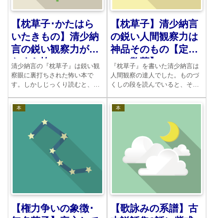
【枕草子･かたはら
【枕草子】清少納言
いたきもの】清少納
の鋭い人間観察力は
言の鋭い観察力がひ
神品そのもの【定子
たすら怖い
への敬慕】
清少納言の『枕草子』は鋭い観
『枕草子』を書いた清少納言は
察眼に裏打ちされた怖い本で
人間観察の達人でした。ものづ
す。しかしじっくり読むと、実
くしの段を読んでいると、その
に味わいが深いのです。「かた
鋭さに舌を巻きます。じっとも
はらいたきもの」の章段は彼女
のを見続ける目の確かさとでも
本
本
が最も嫌ったものばかりが登場
いえばいいでしょう。定子への
します。それだけに清少納言と
敬慕にも並々でないものを感じ
いう女性の性格が全てあらわれ
ます。すぐれた作品を味わって
ているのです。
目を養ってください。
【権力争いの象徴･
【歌詠みの系譜】古