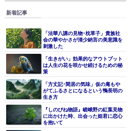
新着記事
「法華八講の見物･枕草子」貴族社
会の華やかさが清少納言の美意識を
刺激した
「生きがい」効果的なアウトプット
は人生の花を咲かせ続けるための秘
策
「方丈記･閑居の気味」仮の庵もや
がてふるさとになるという鴨長明の
生き方
『しのびね物語』嵯峨野の紅葉見物
に出かけた時、出会った姫君に恋心
を抱いて