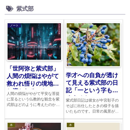
紫式部
ノート
本
「世阿弥と紫式部」
学才への自負が透け
人間の煩悩はやがて
て見える紫式部の日
救われ悟りの境地へ
記「一という字も読
と導かれるのか
人間の煩悩がやがて平安な菩提
めません」
に至るという仏教的な観念を紫
紫式部日記は彼女が中宮彰子の
式部はどのように考えたのか。
そばに出仕したときの様子を描
世阿弥はどうであったのか。深
いたものです。日常の風景が実
掘りしてみましょう。
にみごとに示されています。そ
れと同時に彼女の心の中がよく
本
本
見えます。