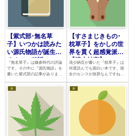
【すさまじきもの･
【紫式部･無名草
枕草子】をかしの世
子】いつかは読みた
界を貫く超感覚派
い源氏物語が誕生す
【清少納言】
るまでの秘話
清少納言が書いた『枕草子』は
『無名草子』は鎌倉時代の評論
何度読んでも面白い本です。彼
です。その中に『源氏物語』を
女のセンスが抜群なんですね。
書いた紫式部の記事がありま
特にものづくしの章段は実に味
す。どのような経緯でこの本が
わい深いです。今回は「すさま
生まれたのかということが示さ
本
本
じきもの」を読みましょう。意
れています。今の時代とは違
味がわかりますか。興覚めのす
う、書くことに対する態度もそ
るものという意味です。
こには見えて楽しいのです。