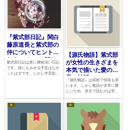
『紫式部日記』関白
藤原道長と紫式部の
仲についてヒントに
【源氏物語】紫式部
なるのはこの2話だ
が女性の生きざまを
紫式部日記は実に興味深い日記
け
です。誰にもみせる予定はなか
本気で描いた愛の世
ったはずです。しかし中宮彰子
界の神話
のためにどのような動きをして
『源氏物語』は高校で何段も習
いたのかということもよくわか
います。しかし敬語が非常に難
ります。清少納言に対するライ
しいため、原文で読むのは苦し
バル心もここにはみてとれま
いです。むしろお勧めはマンガ
す。道長との関係はどうだった
と現代語訳です。読み始めたら
本
本
のか。
やめられなくなります。人間の
生きざまをそのまま描き切った
渾身の作品ですね。