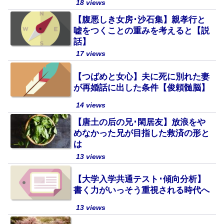
18 views
【腹悪しき女房･沙石集】親孝行と
嘘をつくことの重みを考えると【説
話】
17 views
【つばめと女心】夫に死に別れた妻
が再婚話に出した条件【俊頼髄脳】
14 views
【唐土の后の兄･閑居友】放浪をや
めなかった兄が目指した救済の形と
は
13 views
【大学入学共通テスト･傾向分析】
書く力がいっそう重視される時代へ
13 views