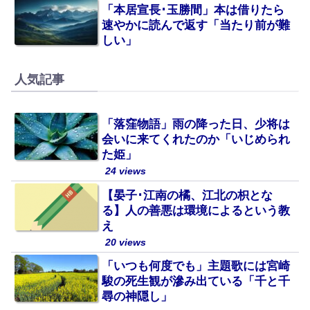
「本居宣長･玉勝間」本は借りたら
速やかに読んで返す「当たり前が難
しい」
人気記事
「落窪物語」雨の降った日、少将は
会いに来てくれたのか「いじめられ
た姫」
24 views
【晏子･江南の橘、江北の枳とな
る】人の善悪は環境によるという教
え
20 views
「いつも何度でも」主題歌には宮崎
駿の死生観が滲み出ている「千と千
尋の神隠し」