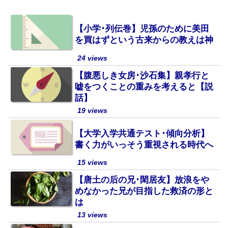
【小学･列伝巻】児孫のために美田
を買はずという古来からの教えは神
24 views
【腹悪しき女房･沙石集】親孝行と
嘘をつくことの重みを考えると【説
話】
19 views
【大学入学共通テスト･傾向分析】
書く力がいっそう重視される時代へ
15 views
【唐土の后の兄･閑居友】放浪をや
めなかった兄が目指した救済の形と
は
13 views