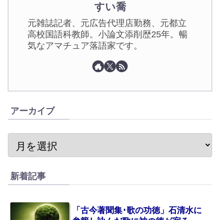
すい喬
元雑誌記者、元広告代理店勤務、元都立
高校国語科教師。小論文添削歴25年。暢
気なアマチュア落語家です。
アーカイブ
新着記事
「古今著聞集･歌の功徳」石清水に