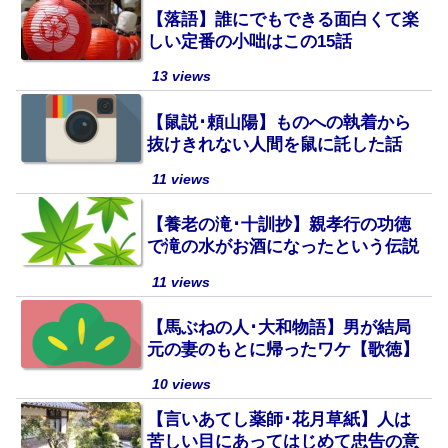
【落語】誰にでもできる面白くて楽
しい定番の小咄はこの15話
13 views
【鼠説･頼山陽】ものへの執着から
抜けきれない人間を鼠に託した話
11 views
【養老の滝･十訓抄】親孝行の功徳
で滝の水がお酒になったという伝説
11 views
【馬ぶねの人･大和物語】男が結局
元の妻のもとに帰ったワケ【歌徳】
10 views
【言いあてし薬師･花月草紙】人は
苦しい目にあってはじめて忠告の意