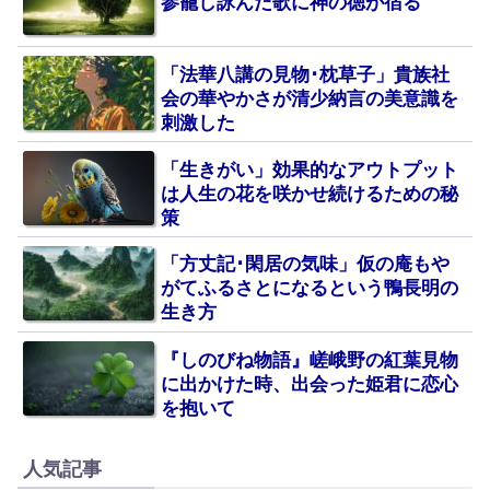
参籠し詠んだ歌に神の徳が宿る
「法華八講の見物･枕草子」貴族社
会の華やかさが清少納言の美意識を
刺激した
「生きがい」効果的なアウトプット
は人生の花を咲かせ続けるための秘
策
「方丈記･閑居の気味」仮の庵もや
がてふるさとになるという鴨長明の
生き方
『しのびね物語』嵯峨野の紅葉見物
に出かけた時、出会った姫君に恋心
を抱いて
人気記事